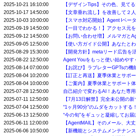
2025-10-21 16:10:00
【デザインTips】その色、見て
2025-10-17 14:50:00
【文章垂れ流し】を改善して２人
2025-10-03 10:00:00
【スマホ対応開始】Agent Iベ
2025-09-19 14:50:00
【一目でわかる！】アクセス元を特
2025-09-12 14:50:00
【お問い合わせ増】メルマガとAge
2025-09-05 12:50:00
【使い方ガイド公開】あなたとわたし
2025-08-29 15:30:00
【開発方針】metaリード広告
2025-08-22 12:50:00
Agent Youをもっと使い始め
2025-08-14 07:00:00
【お詫び】ラブレターGPTsの
2025-08-04 10:20:00
【訂正と再送】夏季休業とサポ
2025-08-04 10:00:00
【ご案内】夏季休業とサポート体
2025-07-28 12:50:00
自己紹介で変わるAI！あなた専用
2025-07-11 12:50:00
【7月13日解禁】完全未公開の
2025-07-04 12:50:00
“1ヶ月90分”のムダをカットす
2025-06-13 12:50:00
“今の旬”をギュッと凝縮してお届けする
2025-06-11 12:00:00
【AgentMAIL】そのメール、
2025-06-06 10:50:00
【新機能とシステムメンテナンス