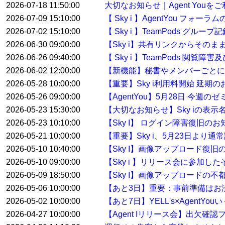
2026-07-18 11:50:00
大切なお知らせ｜Agent You
2026-07-09 15:10:00
【 Sky i 】AgentYou フ
2026-07-02 15:10:00
【 Sky i 】TeamPods グル
2026-06-30 09:00:00
【Sky i】共有リンクからその
2026-06-26 09:40:00
【 Sky i 】TeamPods 閲覧
2026-06-02 12:00:00
【新機能】秘書やメンバーごとに
2026-05-28 10:00:00
【重要】Sky i利用料開始 延期
2026-05-26 09:00:00
【AgentYou】5月28日 今
2026-05-23 15:30:00
【大切なお知らせ】Sky iの表示
2026-05-23 10:10:00
【Sky I】 ログイン障害復旧のお
2026-05-21 10:00:00
【重要】Sky i、5月23日より
2026-05-10 10:40:00
【Sky I】画像アップロード復旧
2026-05-10 09:00:00
【Sky i 】リリース会に参加した
2026-05-09 18:50:00
【Sky I】画像アップロードの不
2026-05-06 10:00:00
【あと3日】重要：事前準備はお
2026-05-02 10:00:00
【あと7日】YELL's×AgentYo
2026-04-27 10:00:00
【Agent Iリリース会】出欠確