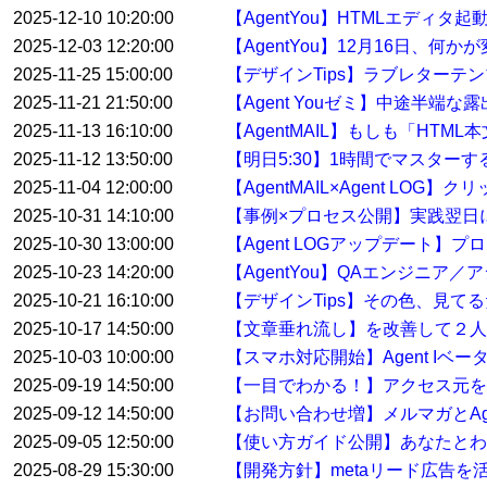
2025-12-10 10:20:00
【AgentYou】HTMLエディタ
2025-12-03 12:20:00
【AgentYou】12月16日、何
2025-11-25 15:00:00
【デザインTips】ラブレターテ
2025-11-21 21:50:00
【Agent Youゼミ】中途半端な
2025-11-13 16:10:00
【AgentMAIL】もしも「HT
2025-11-12 13:50:00
【明日5:30】1時間でマスター
2025-11-04 12:00:00
【AgentMAIL×Agent L
2025-10-31 14:10:00
【事例×プロセス公開】実践翌日
2025-10-30 13:00:00
【Agent LOGアップデート
2025-10-23 14:20:00
【AgentYou】QAエンジニア
2025-10-21 16:10:00
【デザインTips】その色、見て
2025-10-17 14:50:00
【文章垂れ流し】を改善して２人
2025-10-03 10:00:00
【スマホ対応開始】Agent Iベ
2025-09-19 14:50:00
【一目でわかる！】アクセス元を特
2025-09-12 14:50:00
【お問い合わせ増】メルマガとAge
2025-09-05 12:50:00
【使い方ガイド公開】あなたとわたし
2025-08-29 15:30:00
【開発方針】metaリード広告