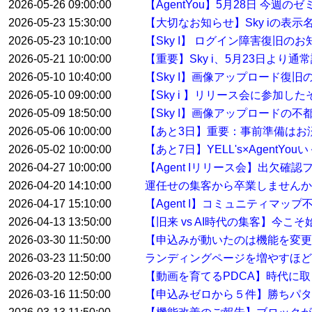
2026-05-26 09:00:00
【AgentYou】5月28日 今
2026-05-23 15:30:00
【大切なお知らせ】Sky iの表示
2026-05-23 10:10:00
【Sky I】 ログイン障害復旧のお
2026-05-21 10:00:00
【重要】Sky i、5月23日より
2026-05-10 10:40:00
【Sky I】画像アップロード復旧
2026-05-10 09:00:00
【Sky i 】リリース会に参加した
2026-05-09 18:50:00
【Sky I】画像アップロードの不
2026-05-06 10:00:00
【あと3日】重要：事前準備はお
2026-05-02 10:00:00
【あと7日】YELL's×AgentYo
2026-04-27 10:00:00
【Agent Iリリース会】出欠確
2026-04-20 14:10:00
運任せの集客から卒業しませんか
2026-04-17 15:10:00
【Agent I】コミュニティマ
2026-04-13 13:50:00
【旧来 vs AI時代の集客】今こ
2026-03-30 11:50:00
【申込みが動いたのは機能を変
2026-03-23 11:50:00
ランディングページを増やすほど
2026-03-20 12:50:00
【動画を育てるPDCA】時代に
2026-03-16 11:50:00
【申込みゼロから５件】勝ちパタ