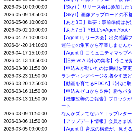
2026-05-10 09:00:00
【Sky i 】リリース会に参加した
2026-05-09 18:50:00
【Sky I】画像アップロードの不
2026-05-06 10:00:00
【あと3日】重要：事前準備はお
2026-05-02 10:00:00
【あと7日】YELL's×AgentYo
2026-04-27 10:00:00
【Agent Iリリース会】出欠確
2026-04-20 14:10:00
運任せの集客から卒業しませんか
2026-04-17 15:10:00
【Agent I】コミュニティマ
2026-04-13 13:50:00
【旧来 vs AI時代の集客】今こ
2026-03-30 11:50:00
【申込みが動いたのは機能を変
2026-03-23 11:50:00
ランディングページを増やすほど
2026-03-20 12:50:00
【動画を育てるPDCA】時代に
2026-03-16 11:50:00
【申込みゼロから５件】勝ちパタ
2026-03-13 11:50:00
【機能改善のご報告】ブロックが
ート
2026-03-09 11:50:00
なんかズレてない？｜ラブレター
2026-03-06 11:50:00
【アップデート情報】会員さま以
2026-03-05 09:00:00
【Agent I】育成の構造が、見