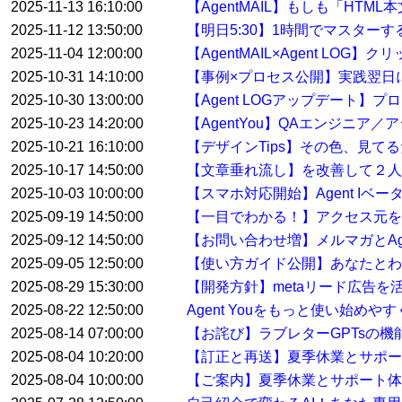
2025-11-13 16:10:00
【AgentMAIL】もしも「HT
2025-11-12 13:50:00
【明日5:30】1時間でマスター
2025-11-04 12:00:00
【AgentMAIL×Agent L
2025-10-31 14:10:00
【事例×プロセス公開】実践翌日
2025-10-30 13:00:00
【Agent LOGアップデート
2025-10-23 14:20:00
【AgentYou】QAエンジニア
2025-10-21 16:10:00
【デザインTips】その色、見て
2025-10-17 14:50:00
【文章垂れ流し】を改善して２人
2025-10-03 10:00:00
【スマホ対応開始】Agent Iベ
2025-09-19 14:50:00
【一目でわかる！】アクセス元を特
2025-09-12 14:50:00
【お問い合わせ増】メルマガとAge
2025-09-05 12:50:00
【使い方ガイド公開】あなたとわたし
2025-08-29 15:30:00
【開発方針】metaリード広告
2025-08-22 12:50:00
Agent Youをもっと使い始め
2025-08-14 07:00:00
【お詫び】ラブレターGPTsの
2025-08-04 10:20:00
【訂正と再送】夏季休業とサポ
2025-08-04 10:00:00
【ご案内】夏季休業とサポート体