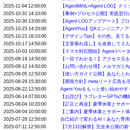
2025-11-04 12:00:00
【AgentMAIL×Agent L
2025-10-31 14:10:00
【事例×プロセス公開】実践翌日
2025-10-30 13:00:00
【Agent LOGアップデート
2025-10-23 14:20:00
【AgentYou】QAエンジニア
2025-10-21 16:10:00
【デザインTips】その色、見て
2025-10-17 14:50:00
【文章垂れ流し】を改善して２人
2025-10-03 10:00:00
【スマホ対応開始】Agent Iベ
2025-09-19 14:50:00
【一目でわかる！】アクセス元を特
2025-09-12 14:50:00
【お問い合わせ増】メルマガとAge
2025-09-05 12:50:00
【使い方ガイド公開】あなたとわたし
2025-08-29 15:30:00
【開発方針】metaリード広告
2025-08-22 12:50:00
Agent Youをもっと使い始め
2025-08-14 07:00:00
【お詫び】ラブレターGPTsの
2025-08-04 10:20:00
【訂正と再送】夏季休業とサポ
2025-08-04 10:00:00
【ご案内】夏季休業とサポート体
2025-07-28 12:50:00
自己紹介で変わるAI！あなた専用
2025-07-11 12:50:00
【7月13日解禁】完全未公開の