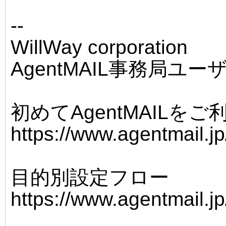
--
WillWay corporation
AgentMAIL事務局ユ
初めてAgentMAILを
https://www.agentmail.jp
目的別設定フロー
https://www.agentmail.jp