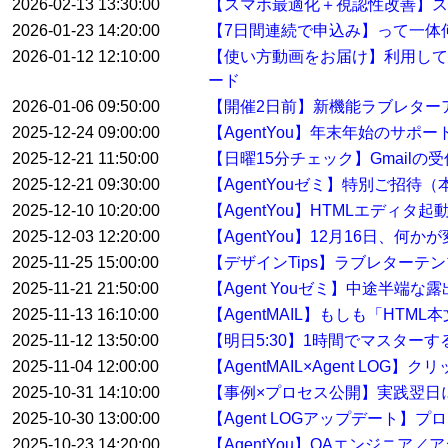
2026-02-13 13:30:00
【スマホ最適化＋視認性改善】ス
2026-01-23 14:20:00
【7日間連続で申込み】って一体
2026-01-12 12:10:00
【使い方動画をお届け】利用して
ード
2026-01-06 09:50:00
【開催2日前】新機能ラブレター
2025-12-24 09:00:00
【AgentYou】年末年始のサポ
2025-12-21 11:50:00
【日曜15分チェック】Gmail
2025-12-21 09:30:00
【AgentYouゼミ】特別ご招待
2025-12-10 10:20:00
【AgentYou】HTMLエディタ
2025-12-03 12:20:00
【AgentYou】12月16日、何
2025-11-25 15:00:00
【デザインTips】ラブレターテ
2025-11-21 21:50:00
【Agent Youゼミ】中途半端な
2025-11-13 16:10:00
【AgentMAIL】もしも「HT
2025-11-12 13:50:00
【明日5:30】1時間でマスター
2025-11-04 12:00:00
【AgentMAIL×Agent L
2025-10-31 14:10:00
【事例×プロセス公開】実践翌日
2025-10-30 13:00:00
【Agent LOGアップデート
2025-10-23 14:20:00
【AgentYou】QAエンジニア