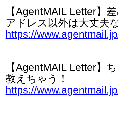
【AgentMAIL Lette
アドレス以外は大丈夫
https://www.agentmail.j
【AgentMAIL Let
教えちゃう！
https://www.agentmail.j