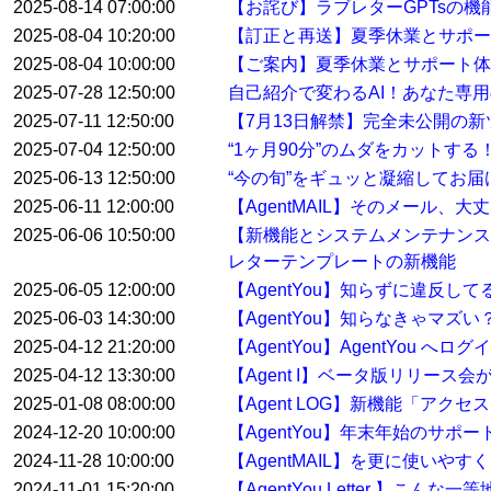
2025-08-14 07:00:00
【お詫び】ラブレターGPTsの
2025-08-04 10:20:00
【訂正と再送】夏季休業とサポ
2025-08-04 10:00:00
【ご案内】夏季休業とサポート体
2025-07-28 12:50:00
自己紹介で変わるAI！あなた専用
2025-07-11 12:50:00
【7月13日解禁】完全未公開の
2025-07-04 12:50:00
“1ヶ月90分”のムダをカットす
2025-06-13 12:50:00
“今の旬”をギュッと凝縮してお届けする
2025-06-11 12:00:00
【AgentMAIL】そのメール、
2025-06-06 10:50:00
【新機能とシステムメンテナンス
レターテンプレートの新機能
2025-06-05 12:00:00
【AgentYou】知らずに違反
2025-06-03 14:30:00
【AgentYou】知らなきゃマ
2025-04-12 21:20:00
【AgentYou】AgentYou 
2025-04-12 13:30:00
【Agent I】ベータ版リリース
2025-01-08 08:00:00
【Agent LOG】新機能「アク
2024-12-20 10:00:00
【AgentYou】年末年始のサポ
2024-11-28 10:00:00
【AgentMAIL】を更に使い
2024-11-01 15:20:00
【AgentYou Letter 】こ