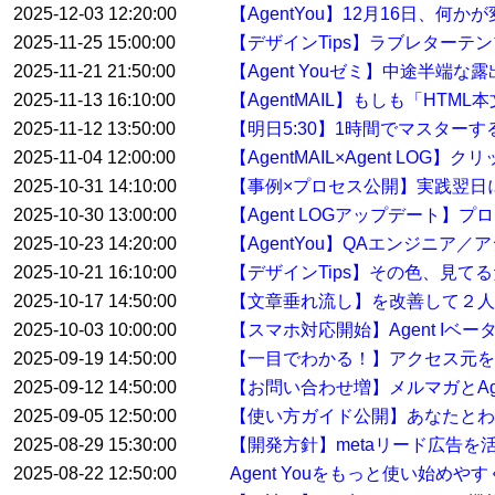
2025-12-03 12:20:00
【AgentYou】12月16日、何
2025-11-25 15:00:00
【デザインTips】ラブレターテ
2025-11-21 21:50:00
【Agent Youゼミ】中途半端な
2025-11-13 16:10:00
【AgentMAIL】もしも「HT
2025-11-12 13:50:00
【明日5:30】1時間でマスター
2025-11-04 12:00:00
【AgentMAIL×Agent L
2025-10-31 14:10:00
【事例×プロセス公開】実践翌日
2025-10-30 13:00:00
【Agent LOGアップデート
2025-10-23 14:20:00
【AgentYou】QAエンジニア
2025-10-21 16:10:00
【デザインTips】その色、見て
2025-10-17 14:50:00
【文章垂れ流し】を改善して２人
2025-10-03 10:00:00
【スマホ対応開始】Agent Iベ
2025-09-19 14:50:00
【一目でわかる！】アクセス元を特
2025-09-12 14:50:00
【お問い合わせ増】メルマガとAge
2025-09-05 12:50:00
【使い方ガイド公開】あなたとわたし
2025-08-29 15:30:00
【開発方針】metaリード広告
2025-08-22 12:50:00
Agent Youをもっと使い始め