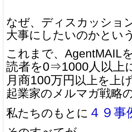
なぜ、ディスカッショ
大事にしたいのかとい
これまで、AgentMAI
読者を0⇒1000人以上
月商100万円
以上を上
起業家のメルマガ戦略
４９事
私たちのもとに