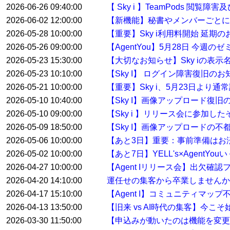
2026-06-26 09:40:00
【 Sky i 】TeamPods 閲覧
2026-06-02 12:00:00
【新機能】秘書やメンバーごとに
2026-05-28 10:00:00
【重要】Sky i利用料開始 延期
2026-05-26 09:00:00
【AgentYou】5月28日 今
2026-05-23 15:30:00
【大切なお知らせ】Sky iの表示
2026-05-23 10:10:00
【Sky I】 ログイン障害復旧のお
2026-05-21 10:00:00
【重要】Sky i、5月23日より
2026-05-10 10:40:00
【Sky I】画像アップロード復旧
2026-05-10 09:00:00
【Sky i 】リリース会に参加した
2026-05-09 18:50:00
【Sky I】画像アップロードの不
2026-05-06 10:00:00
【あと3日】重要：事前準備はお
2026-05-02 10:00:00
【あと7日】YELL's×AgentYo
2026-04-27 10:00:00
【Agent Iリリース会】出欠確
2026-04-20 14:10:00
運任せの集客から卒業しませんか
2026-04-17 15:10:00
【Agent I】コミュニティマ
2026-04-13 13:50:00
【旧来 vs AI時代の集客】今こ
2026-03-30 11:50:00
【申込みが動いたのは機能を変