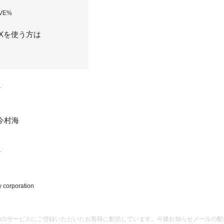
VE%
OXを使う方は
★
or 今村海
★
orporation
Youのサービスにご登録いただいたお客様に配信しています。
今後お知らせメールの配