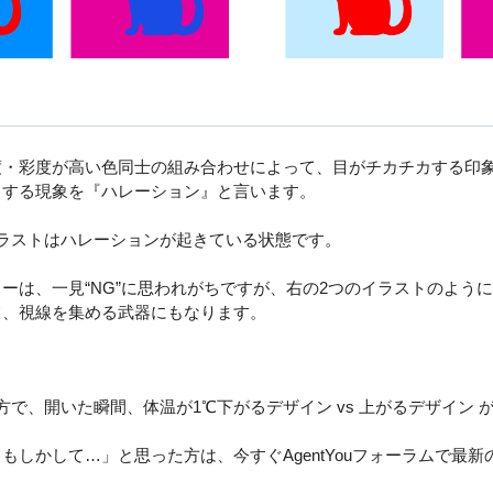
度・彩度が高い色同士
の組み合わせによって、
目がチカチカする
印
りする現象を『ハレーション』と言います。
イラストはハレーションが起きている状態です。
ーは、一見“NG”に思われがちですが、右の2つのイラストのよう
て、視線を集める武器にもなります。
方で、
開いた瞬間、体温が1℃下がるデザイン vs 上がるデザイン
もしかして…」と思った方は、今すぐAgentYouフォーラムで最