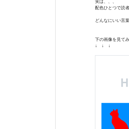
実は、、、
配色
ひとつで読
どんなにいい言葉
下の画像を見て
↓ ↓ ↓