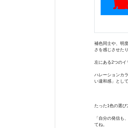
補色同士
や、
明
さ
を感じさせた
左にある2つの
ハレーションカラ
い違和感」とし
たった1色の選び
「自分の発信も、
てね。