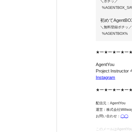
＼ポチッ／
%AGENTBOX_SA
初めてAgentB
＼無料登録ポチッ／
%AGENTBOX%
★ー★ー★ー★ー
AgentYou
Project Instruct
Instagram
★ー★ー★ー★ー
配信元：
AgentYou
運営：株式会社Willway c
お問い合わせ：
◯◯
このメールはAgent