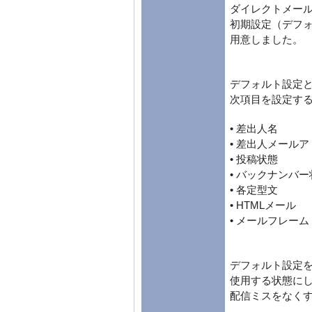
ダイレクトメー
初期設定（デフ
用意しました。
デフォルト設定
次項目を設定す
• 差出人名
• 差出人メール
• 投稿状態
• バックナンバー
• 各定型文
• HTMLメール
• メールフレーム
デフォルト設定
使用する状態に
配信ミスをなく