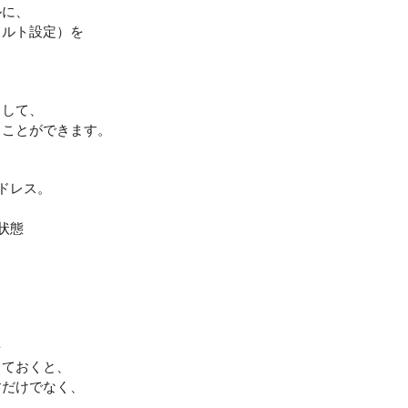
ルに、
ォルト設定）を
として、
ることができます。
アドレス。
状態
を
しておくと、
すだけでなく、