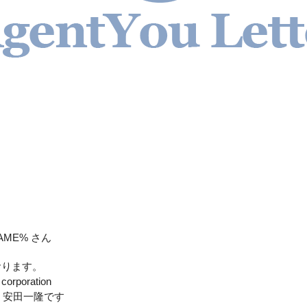
AME% さん
おります。
orporation
務局 安田一隆です