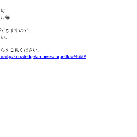
ン毎
ール毎
ができますので、
さい。
ちらをご覧ください。
mail.jp/knowledge/archives/targetflow/4690/
★