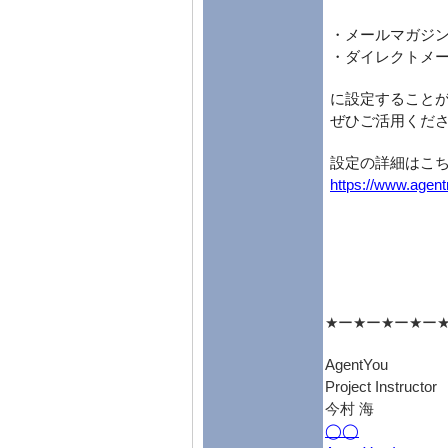
・メールマガジ
・ダイレクトメ
に設定すること
ぜひご活用くだ
設定の詳細はこ
https://www.agent
★ー★ー★ー★ー
AgentYou
Project Instructor
今村 海
◯◯