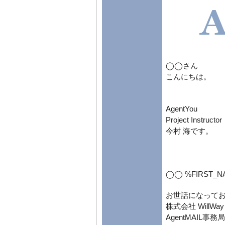
◯◯さん
こんにちは。
AgentYou
Project Instructor
今村 海です。
◯◯ %FIRST_N
お世話になって
株式会社 WillWay c
AgentMAIL事