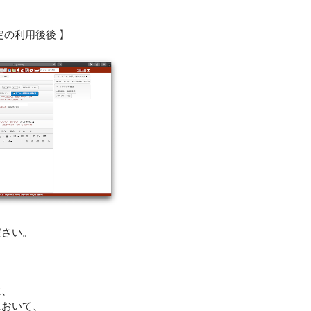
定の利用後後 】
ださい。
は、
において、