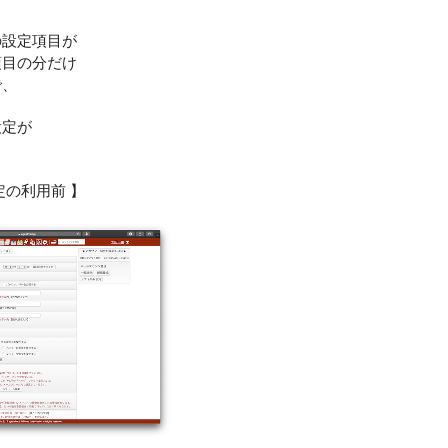
の設定項目が
項目の分だけ
で、
設定が
。
定の利用前 】