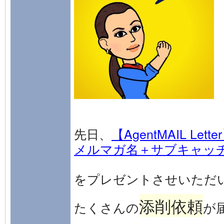
先日、
【AgentMAIL Let
メルマガ名＋サブキャッ
をプレゼントさせいただ
添削依頼
たくさんの
が