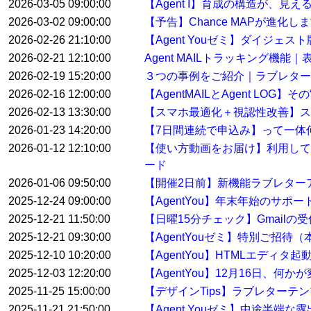
2026-03-05 09:00:00
【Agent I】育成の構造が、見
2026-03-02 09:00:00
【予告】Chance MAPが進化し
2026-02-26 21:10:00
【Agent Youゼミ】ダイジ
2026-02-21 12:10:00
Agent MAILトラッキング機
2026-02-19 15:20:00
３つの事例をご紹介｜ラブレター
2026-02-16 12:00:00
【AgentMAILとAgent LO
2026-02-13 13:30:00
【スマホ最適化＋視認性改善】ス
2026-01-23 14:20:00
【7日間連続で申込み】って一体
2026-01-12 12:10:00
【使い方動画をお届け】利用して
ード
2026-01-06 09:50:00
【開催2日前】新機能ラブレター
2025-12-24 09:00:00
【AgentYou】年末年始のサポ
2025-12-21 11:50:00
【日曜15分チェック】Gmail
2025-12-21 09:30:00
【AgentYouゼミ】特別ご招待
2025-12-10 10:20:00
【AgentYou】HTMLエディタ
2025-12-03 12:20:00
【AgentYou】12月16日、何
2025-11-25 15:00:00
【デザインTips】ラブレターテ
2025-11-21 21:50:00
【Agent Youゼミ】中途半端な