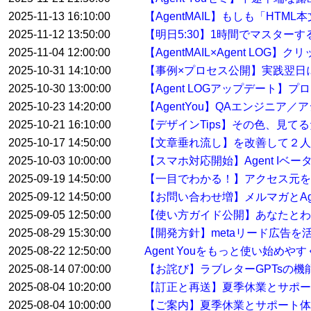
2025-11-13 16:10:00
【AgentMAIL】もしも「HT
2025-11-12 13:50:00
【明日5:30】1時間でマスター
2025-11-04 12:00:00
【AgentMAIL×Agent L
2025-10-31 14:10:00
【事例×プロセス公開】実践翌日
2025-10-30 13:00:00
【Agent LOGアップデート
2025-10-23 14:20:00
【AgentYou】QAエンジニア
2025-10-21 16:10:00
【デザインTips】その色、見て
2025-10-17 14:50:00
【文章垂れ流し】を改善して２人
2025-10-03 10:00:00
【スマホ対応開始】Agent Iベ
2025-09-19 14:50:00
【一目でわかる！】アクセス元を特
2025-09-12 14:50:00
【お問い合わせ増】メルマガとAge
2025-09-05 12:50:00
【使い方ガイド公開】あなたとわたし
2025-08-29 15:30:00
【開発方針】metaリード広告
2025-08-22 12:50:00
Agent Youをもっと使い始め
2025-08-14 07:00:00
【お詫び】ラブレターGPTsの
2025-08-04 10:20:00
【訂正と再送】夏季休業とサポ
2025-08-04 10:00:00
【ご案内】夏季休業とサポート体