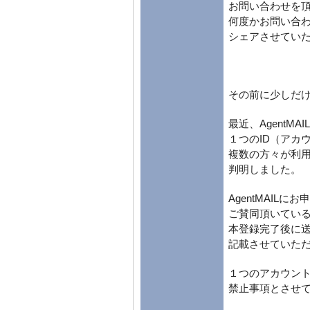
お問い合わせを
何度かお問い合
シェアさせてい
その前に少しだ
最近、AgentMA
１つのID（アカ
複数の方々が利
判明しました。
AgentMAILに
ご賛同頂いてい
本登録完了後に
記載させていた
１つのアカウン
禁止事項とさせ