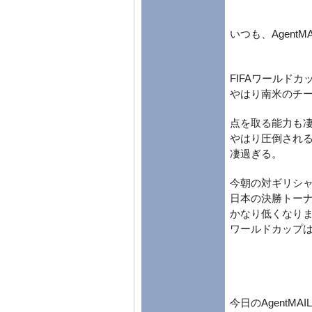
いつも、Agent
FIFAワールド
やはり南米のチ
点を取る能力も
やはり圧倒され
凄過ぎる。
今朝の対ギリシ
日本の決勝トー
かなり低くなり
ワールドカップ
今日のAgentMAIL 