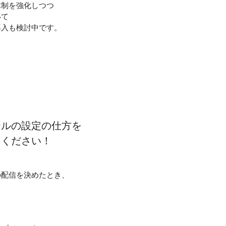
体制を強化しつつ
いて
導入も検討中です。
。
ールの設定の仕方を
てください！
の配信を決めたとき、