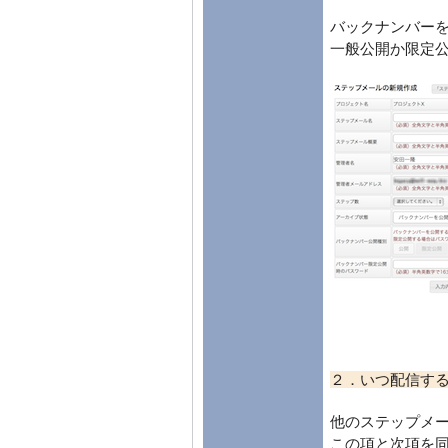
バックナンバー
一般公開か限定
２．いつ配信す
他のステップメ
この項と次項を