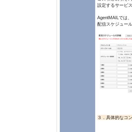
設定するサービ
AgentMAILで
配信スケジュー
３．具体的なコ