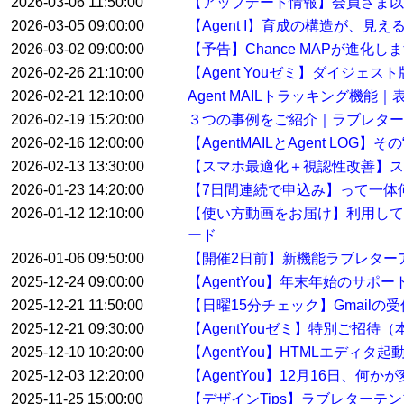
2026-03-06 11:50:00
【アップデート情報】会員さま以
2026-03-05 09:00:00
【Agent I】育成の構造が、見
2026-03-02 09:00:00
【予告】Chance MAPが進化し
2026-02-26 21:10:00
【Agent Youゼミ】ダイジ
2026-02-21 12:10:00
Agent MAILトラッキング機
2026-02-19 15:20:00
３つの事例をご紹介｜ラブレター
2026-02-16 12:00:00
【AgentMAILとAgent LO
2026-02-13 13:30:00
【スマホ最適化＋視認性改善】ス
2026-01-23 14:20:00
【7日間連続で申込み】って一体
2026-01-12 12:10:00
【使い方動画をお届け】利用して
ード
2026-01-06 09:50:00
【開催2日前】新機能ラブレター
2025-12-24 09:00:00
【AgentYou】年末年始のサポ
2025-12-21 11:50:00
【日曜15分チェック】Gmail
2025-12-21 09:30:00
【AgentYouゼミ】特別ご招待
2025-12-10 10:20:00
【AgentYou】HTMLエディタ
2025-12-03 12:20:00
【AgentYou】12月16日、何
2025-11-25 15:00:00
【デザインTips】ラブレターテ