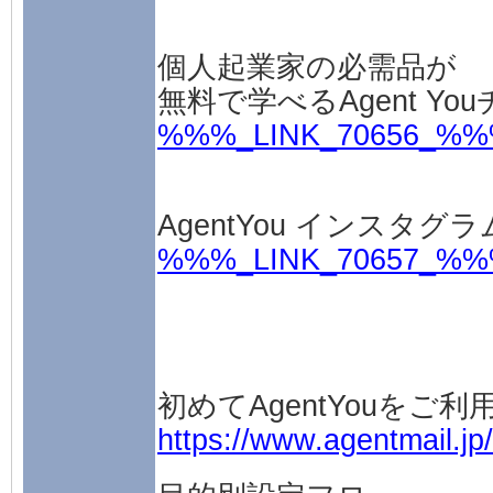
個人起業家の必需品が
無料で学べるAgent Yo
%%%_LINK_70656_%
AgentYou インスタ
%%%_LINK_70657_%
初めてAgentYouをご
https://www.agentmail.jp