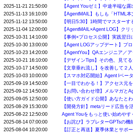
2025-11-21 21:50:00
【Agent Youゼミ】中途半端な
2025-11-13 16:10:00
【AgentMAIL】もしも「HT
2025-11-12 13:50:00
【明日5:30】1時間でマスター
2025-11-04 12:00:00
【AgentMAIL×Agent L
2025-10-31 14:10:00
【事例×プロセス公開】実践翌日
2025-10-30 13:00:00
【Agent LOGアップデート
2025-10-23 14:20:00
【AgentYou】QAエンジニア
2025-10-21 16:10:00
【デザインTips】その色、見て
2025-10-17 14:50:00
【文章垂れ流し】を改善して２人
2025-10-03 10:00:00
【スマホ対応開始】Agent Iベ
2025-09-19 14:50:00
【一目でわかる！】アクセス元を特
2025-09-12 14:50:00
【お問い合わせ増】メルマガとAge
2025-09-05 12:50:00
【使い方ガイド公開】あなたとわたし
2025-08-29 15:30:00
【開発方針】metaリード広告
2025-08-22 12:50:00
Agent Youをもっと使い始め
2025-08-14 07:00:00
【お詫び】ラブレターGPTsの
2025-08-04 10:20:00
【訂正と再送】夏季休業とサポ