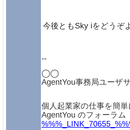
今後ともSky iをどう
--
◯◯
AgentYou事務局ユーザ
個人起業家の仕事を簡単
AgentYou のフォーラム
%%%_LINK_70655_%