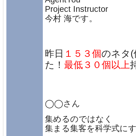
Project Instructor
今村 海です。
昨日
１５３個
のネタ
た！
最低３０個以上
◯◯さん
集めるのではなく
集まる集客を科学式に