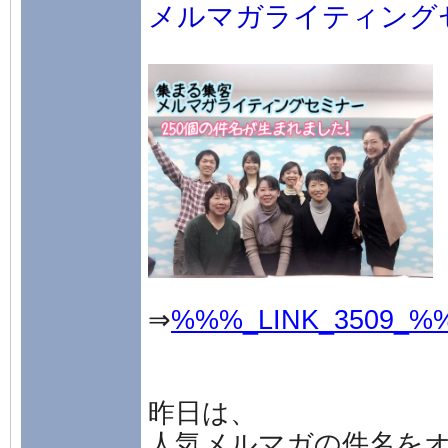
メルマガライティング
⇒
%%%_LINK_3509_%
昨日は、
人気メルマガの件名を