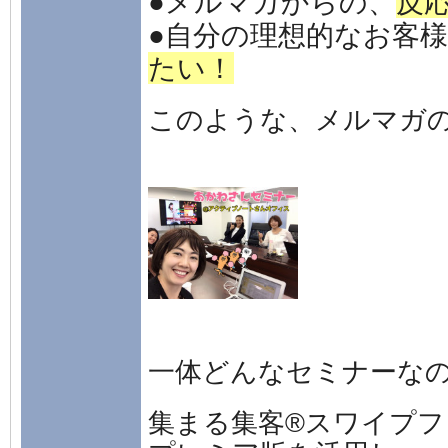
●メルマガからの、
反
●自分の理想的なお客
たい！
このような、メルマガ
一体どんなセミナーな
集まる集客®スワイプ