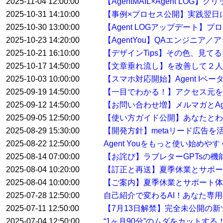
2025-11-04 12:00:00
【AgentMAIL×Agent L
2025-10-31 14:10:00
【事例×プロセス公開】実践翌日
2025-10-30 13:00:00
【Agent LOGアップデート
2025-10-23 14:20:00
【AgentYou】QAエンジニア
2025-10-21 16:10:00
【デザインTips】その色、見て
2025-10-17 14:50:00
【文章垂れ流し】を改善して２人
2025-10-03 10:00:00
【スマホ対応開始】Agent Iベ
2025-09-19 14:50:00
【一目でわかる！】アクセス元を特
2025-09-12 14:50:00
【お問い合わせ増】メルマガとAge
2025-09-05 12:50:00
【使い方ガイド公開】あなたとわたし
2025-08-29 15:30:00
【開発方針】metaリード広告
2025-08-22 12:50:00
Agent Youをもっと使い始め
2025-08-14 07:00:00
【お詫び】ラブレターGPTsの
2025-08-04 10:20:00
【訂正と再送】夏季休業とサポ
2025-08-04 10:00:00
【ご案内】夏季休業とサポート体
2025-07-28 12:50:00
自己紹介で変わるAI！あなた専用
2025-07-11 12:50:00
【7月13日解禁】完全未公開の
2025-07-04 12:50:00
“1ヶ月90分”のムダをカットす