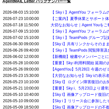
AgentMAIL Letter バックナンバー一覧
2026-08-03 15:10:00
【 Sky i 】AgentYou フ
2026-07-23 10:00:00
【ご案内】夏季休業とサポート体
2026-07-18 11:50:00
大切なお知らせ｜Agent You
2026-07-09 15:10:00
【 Sky i 】AgentYou フ
2026-07-02 15:10:00
【 Sky i 】TeamPods グル
2026-06-30 09:00:00
【Sky i】共有リンクからその
2026-06-26 09:40:00
【 Sky i 】TeamPods 閲覧
2026-06-02 12:00:00
【新機能】秘書やメンバーごとに
2026-05-28 10:00:00
【重要】Sky i利用料開始 延期
2026-05-26 09:00:00
【AgentYou】5月28日 今
2026-05-23 15:30:00
【大切なお知らせ】Sky iの表示
2026-05-23 10:10:00
【Sky I】 ログイン障害復旧のお
2026-05-21 10:00:00
【重要】Sky i、5月23日より
2026-05-10 10:40:00
【Sky I】画像アップロード復旧
2026-05-10 09:00:00
【Sky i 】リリース会に参加した
2026-05-09 18:50:00
【Sky I】画像アップロードの不