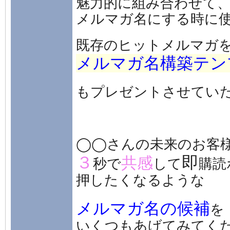
魅力的に組み合わせて
メルマガ名にする時に
既存のヒットメルマガ
メルマガ名構築テン
もプレゼントさせてい
◯◯さんの未来のお客
３
即
共感
秒で
して
購読
押したくなるような
メルマガ名の候補
を
いくつもあげてみてく