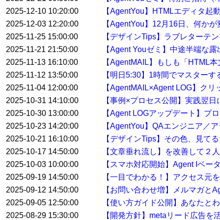
2025-12-10 10:20:00
【AgentYou】HTMLエディタ
2025-12-03 12:20:00
【AgentYou】12月16日、何
2025-11-25 15:00:00
【デザインTips】ラブレターテ
2025-11-21 21:50:00
【Agent Youゼミ】中途半端な
2025-11-13 16:10:00
【AgentMAIL】もしも「HT
2025-11-12 13:50:00
【明日5:30】1時間でマスター
2025-11-04 12:00:00
【AgentMAIL×Agent L
2025-10-31 14:10:00
【事例×プロセス公開】実践翌日
2025-10-30 13:00:00
【Agent LOGアップデート
2025-10-23 14:20:00
【AgentYou】QAエンジニア
2025-10-21 16:10:00
【デザインTips】その色、見て
2025-10-17 14:50:00
【文章垂れ流し】を改善して２人
2025-10-03 10:00:00
【スマホ対応開始】Agent Iベ
2025-09-19 14:50:00
【一目でわかる！】アクセス元を特
2025-09-12 14:50:00
【お問い合わせ増】メルマガとAge
2025-09-05 12:50:00
【使い方ガイド公開】あなたとわたし
2025-08-29 15:30:00
【開発方針】metaリード広告