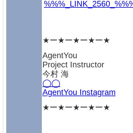
%%%_LINK_2560_%%
★ー★ー★ー★ー★
AgentYou
Project Instructor
今村 海
◯◯
AgentYou Instagram
★ー★ー★ー★ー★