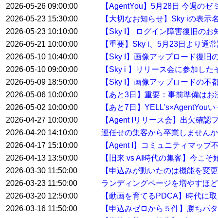
2026-05-26 09:00:00
【AgentYou】5月28日 今
2026-05-23 15:30:00
【大切なお知らせ】Sky iの表示
2026-05-23 10:10:00
【Sky I】 ログイン障害復旧のお
2026-05-21 10:00:00
【重要】Sky i、5月23日より
2026-05-10 10:40:00
【Sky I】画像アップロード復旧
2026-05-10 09:00:00
【Sky i 】リリース会に参加した
2026-05-09 18:50:00
【Sky I】画像アップロードの不
2026-05-06 10:00:00
【あと3日】重要：事前準備はお
2026-05-02 10:00:00
【あと7日】YELL's×AgentYo
2026-04-27 10:00:00
【Agent Iリリース会】出欠確
2026-04-20 14:10:00
運任せの集客から卒業しませんか
2026-04-17 15:10:00
【Agent I】コミュニティマ
2026-04-13 13:50:00
【旧来 vs AI時代の集客】今こ
2026-03-30 11:50:00
【申込みが動いたのは機能を変
2026-03-23 11:50:00
ランディングページを増やすほど
2026-03-20 12:50:00
【動画を育てるPDCA】時代に
2026-03-16 11:50:00
【申込みゼロから５件】勝ちパタ