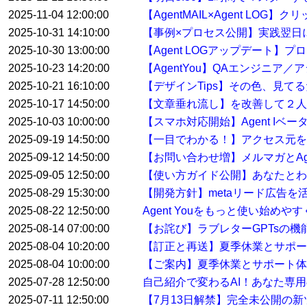
2025-11-04 12:00:00
【AgentMAIL×Agent L
2025-10-31 14:10:00
【事例×プロセス公開】実践翌日
2025-10-30 13:00:00
【Agent LOGアップデート
2025-10-23 14:20:00
【AgentYou】QAエンジニア
2025-10-21 16:10:00
【デザインTips】その色、見て
2025-10-17 14:50:00
【文章垂れ流し】を改善して２人
2025-10-03 10:00:00
【スマホ対応開始】Agent Iベ
2025-09-19 14:50:00
【一目でわかる！】アクセス元を特
2025-09-12 14:50:00
【お問い合わせ増】メルマガとAge
2025-09-05 12:50:00
【使い方ガイド公開】あなたとわたし
2025-08-29 15:30:00
【開発方針】metaリード広告
2025-08-22 12:50:00
Agent Youをもっと使い始め
2025-08-14 07:00:00
【お詫び】ラブレターGPTsの
2025-08-04 10:20:00
【訂正と再送】夏季休業とサポ
2025-08-04 10:00:00
【ご案内】夏季休業とサポート体
2025-07-28 12:50:00
自己紹介で変わるAI！あなた専用
2025-07-11 12:50:00
【7月13日解禁】完全未公開の