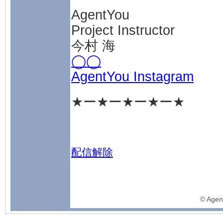
AgentYou
Project Instructor
今村 海
◯◯
AgentYou Instagram
★ー★ー★ー★ー★
配信解除
©️ Agen