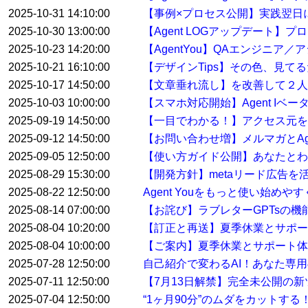
2025-10-31 14:10:00
【事例×プロセス公開】実践翌日
2025-10-30 13:00:00
【Agent LOGアップデート
2025-10-23 14:20:00
【AgentYou】QAエンジニア
2025-10-21 16:10:00
【デザインTips】その色、見て
2025-10-17 14:50:00
【文章垂れ流し】を改善して２人
2025-10-03 10:00:00
【スマホ対応開始】Agent Iベ
2025-09-19 14:50:00
【一目でわかる！】アクセス元を特
2025-09-12 14:50:00
【お問い合わせ増】メルマガとAge
2025-09-05 12:50:00
【使い方ガイド公開】あなたとわたし
2025-08-29 15:30:00
【開発方針】metaリード広告
2025-08-22 12:50:00
Agent Youをもっと使い始め
2025-08-14 07:00:00
【お詫び】ラブレターGPTsの
2025-08-04 10:20:00
【訂正と再送】夏季休業とサポ
2025-08-04 10:00:00
【ご案内】夏季休業とサポート体
2025-07-28 12:50:00
自己紹介で変わるAI！あなた専用
2025-07-11 12:50:00
【7月13日解禁】完全未公開の
2025-07-04 12:50:00
“1ヶ月90分”のムダをカットす