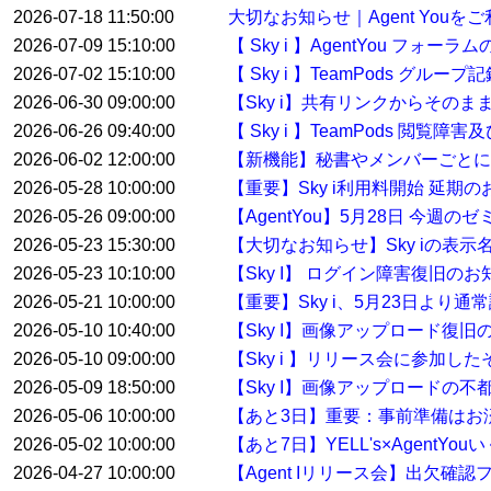
2026-07-18 11:50:00
大切なお知らせ｜Agent You
2026-07-09 15:10:00
【 Sky i 】AgentYou フ
2026-07-02 15:10:00
【 Sky i 】TeamPods グル
2026-06-30 09:00:00
【Sky i】共有リンクからその
2026-06-26 09:40:00
【 Sky i 】TeamPods 閲覧
2026-06-02 12:00:00
【新機能】秘書やメンバーごとに
2026-05-28 10:00:00
【重要】Sky i利用料開始 延期
2026-05-26 09:00:00
【AgentYou】5月28日 今
2026-05-23 15:30:00
【大切なお知らせ】Sky iの表示
2026-05-23 10:10:00
【Sky I】 ログイン障害復旧のお
2026-05-21 10:00:00
【重要】Sky i、5月23日より
2026-05-10 10:40:00
【Sky I】画像アップロード復旧
2026-05-10 09:00:00
【Sky i 】リリース会に参加した
2026-05-09 18:50:00
【Sky I】画像アップロードの不
2026-05-06 10:00:00
【あと3日】重要：事前準備はお
2026-05-02 10:00:00
【あと7日】YELL's×AgentYo
2026-04-27 10:00:00
【Agent Iリリース会】出欠確