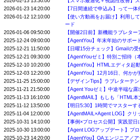
2026-02-13 13:30:00
【スマホ最適化＋視認性改善】ス
2026-01-23 14:20:00
【7日間連続で申込み】って一体
2026-01-12 12:10:00
【使い方動画をお届け】利用して
ード
2026-01-06 09:50:00
【開催2日前】新機能ラブレター
2025-12-24 09:00:00
【AgentYou】年末年始のサポ
2025-12-21 11:50:00
【日曜15分チェック】Gmail
2025-12-21 09:30:00
【AgentYouゼミ】特別ご招待
2025-12-10 10:20:00
【AgentYou】HTMLエディタ
2025-12-03 12:20:00
【AgentYou】12月16日、何
2025-11-25 15:00:00
【デザインTips】ラブレターテ
2025-11-21 21:50:00
【Agent Youゼミ】中途半端な
2025-11-13 16:10:00
【AgentMAIL】もしも「HT
2025-11-12 13:50:00
【明日5:30】1時間でマスター
2025-11-04 12:00:00
【AgentMAIL×Agent L
2025-10-31 14:10:00
【事例×プロセス公開】実践翌日
2025-10-30 13:00:00
【Agent LOGアップデート
2025-10-23 14:20:00
【AgentYou】QAエンジニア