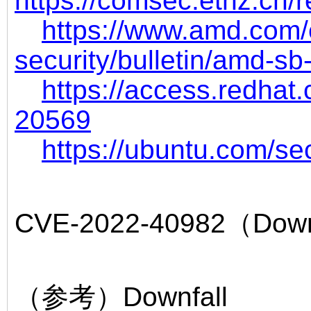
h
ttps://comsec.ethz.ch/
https://www.amd.com/
security/bulletin/amd-sb
https://access.redhat
20569
https://ubuntu.com/s
CVE-2022-40982（Down
（参考）Downfall