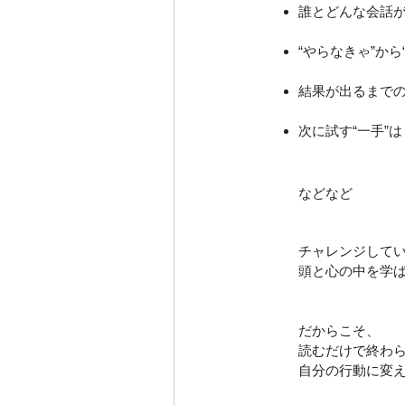
誰とどんな会話
“やらなきゃ”か
結果が出るまで
次に試す“一手”は
などなど
チャレンジして
頭と心の中を学
だからこそ、
読むだけで終わ
自分の行動に変