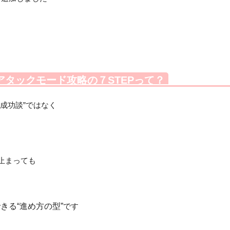
アタックモード攻略の７STEPって？
た成功談”ではなく
まっても
きる“進め方の型”
です