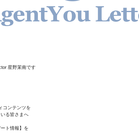
tructor 星野茉南です
タディコンテンツを
ている皆さまへ
デート情報】を