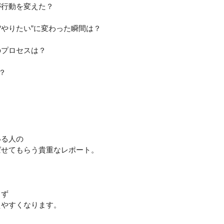
が行動を変えた？
ら“やりたい”に変わった瞬間は？
のプロセスは？
？
いる人の
ばせてもらう貴重なレポート。
らず
えやすくなります。