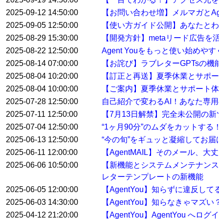
2025-09-12 14:50:00
【お問い合わせ増】メルマガとAge
2025-09-05 12:50:00
【使い方ガイド公開】あなたとわたし
2025-08-29 15:30:00
【開発方針】metaリード広告
2025-08-22 12:50:00
Agent Youをもっと使い始め
2025-08-14 07:00:00
【お詫び】ラブレターGPTsの
2025-08-04 10:20:00
【訂正と再送】夏季休業とサポ
2025-08-04 10:00:00
【ご案内】夏季休業とサポート体
2025-07-28 12:50:00
自己紹介で変わるAI！あなた専用
2025-07-11 12:50:00
【7月13日解禁】完全未公開の
2025-07-04 12:50:00
“1ヶ月90分”のムダをカットす
2025-06-13 12:50:00
“今の旬”をギュッと凝縮してお届けする
2025-06-11 12:00:00
【AgentMAIL】そのメール、
2025-06-06 10:50:00
【新機能とシステムメンテナンス
レターテンプレートの新機能
2025-06-05 12:00:00
【AgentYou】知らずに違反
2025-06-03 14:30:00
【AgentYou】知らなきゃマ
2025-04-12 21:20:00
【AgentYou】AgentYou 