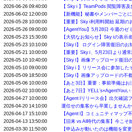
2026-06-26 09:40:00
【 Sky i 】TeamPods 閲覧
2026-06-02 12:00:00
【新機能】秘書やメンバーごとに
2026-05-28 10:00:00
【重要】Sky i利用料開始 延期
2026-05-26 09:00:00
【AgentYou】5月28日 今
2026-05-23 15:30:00
【大切なお知らせ】Sky iの表示
2026-05-23 10:10:00
【Sky I】 ログイン障害復旧のお
2026-05-21 10:00:00
【重要】Sky i、5月23日より
2026-05-10 10:40:00
【Sky I】画像アップロード復旧
2026-05-10 09:00:00
【Sky i 】リリース会に参加した
2026-05-09 18:50:00
【Sky I】画像アップロードの不
2026-05-06 10:00:00
【あと3日】重要：事前準備はお
2026-05-02 10:00:00
【あと7日】YELL's×AgentYo
2026-04-27 10:00:00
【Agent Iリリース会】出欠確
2026-04-20 14:10:00
運任せの集客から卒業しませんか
2026-04-17 15:10:00
【Agent I】コミュニティマ
2026-04-13 13:50:00
【旧来 vs AI時代の集客】今こ
2026-03-30 11:50:00
【申込みが動いたのは機能を変