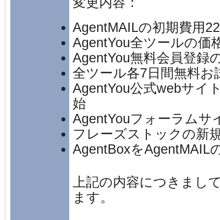
変更内容
：
AgentMAILの初期費用
AgentYou全ツールの価
AgentYou無料会員登
全ツール各7日間無料お
AgentYou公式we
始
AgentYouフォーラム
フレーズストックの新
AgentBoxをAgentM
上記の内容につきまし
ます。