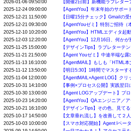
2026-01-06 09:50:00
【開催2日前】新機能ラブレター
2025-12-24 09:00:00
【AgentYou】年末年始のサポ
2025-12-21 11:50:00
【日曜15分チェック】Gmail
2025-12-21 09:30:00
【AgentYouゼミ】特別ご招待
2025-12-10 10:20:00
【AgentYou】HTMLエディタ
2025-12-03 12:20:00
【AgentYou】12月16日、何
2025-11-25 15:00:00
【デザインTips】ラブレターテ
2025-11-21 21:50:00
【Agent Youゼミ】中途半端な
2025-11-13 16:10:00
【AgentMAIL】もしも「HT
2025-11-12 13:50:00
【明日5:30】1時間でマスター
2025-11-04 12:00:00
【AgentMAIL×Agent L
2025-10-31 14:10:00
【事例×プロセス公開】実践翌日
2025-10-30 13:00:00
【Agent LOGアップデート
2025-10-23 14:20:00
【AgentYou】QAエンジニア
2025-10-21 16:10:00
【デザインTips】その色、見て
2025-10-17 14:50:00
【文章垂れ流し】を改善して２人
2025-10-03 10:00:00
【スマホ対応開始】Agent Iベ
2025-09-19 14:50:00
【一目でわかる！】アクセス元を特