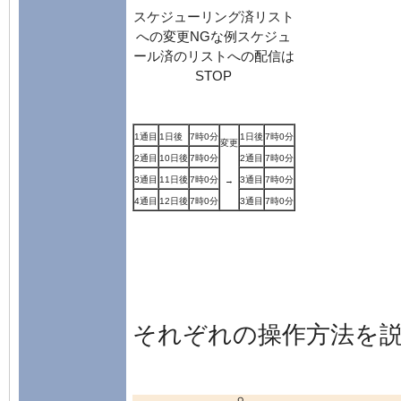
スケジューリング済リスト
への変更NGな例スケジュ
ール済のリストへの配信は
STOP
1通目
1日後
7時0分
1日後
7時0分
変更
2通目
10日後
7時0分
2通目
7時0分
3通目
11日後
7時0分
3通目
7時0分
→
4通目
12日後
7時0分
3通目
7時0分
それぞれの操作方法を