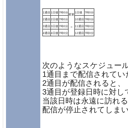
1通目
1日後
7時0分
1日後
7時0分
変更
2通目
2日後
7時0分
10通目
7時0分
3通目
3日後
7時0分
11通目
7時0分
→
4通目
4日後
7時0分
12通目
7時0分
次のようなスケジュー
1通目まで配信されてい
2通目が配信されると、
3通目が登録日時に対し
当該日時は永遠に訪れ
配信が停止されてしま