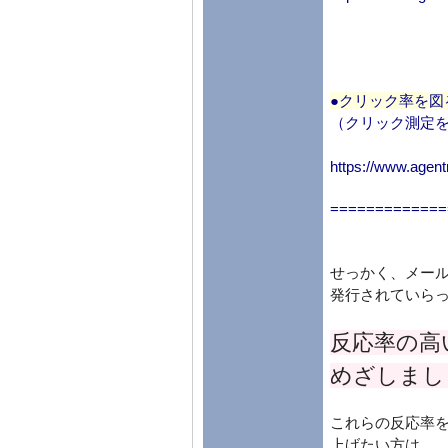
●クリック率を図
（クリック測定
https://www.agent
=============
せっかく、メー
発行されていら
反応率の高
めざしまし
これらの反応率
上げたい方は、