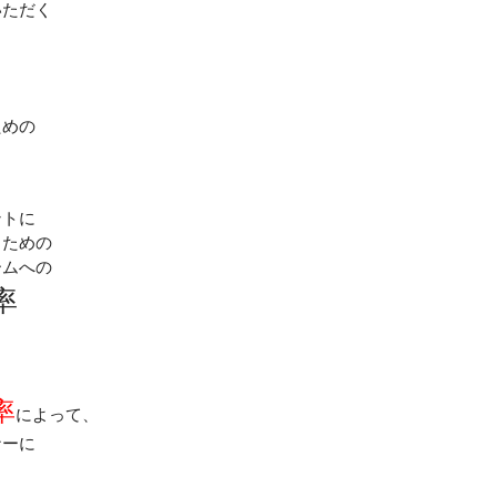
いただく
ための
ントに
くための
ームへの
率
率
によって、
ナーに