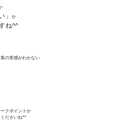
か
い」
か
すね^^
集客の実感がわかない
ィークポイントか
くださいね^^