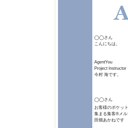
◯◯さん
こんにちは。
AgentYou
Project Instructor
今村 海です。
◯◯さん
お客様のポケッ
集まる集客®メ
田畑あかねです