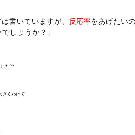
ガは書いていますが、
反応率
をあげたい
いでしょうか？」
した^^
大きくわけて
。
に