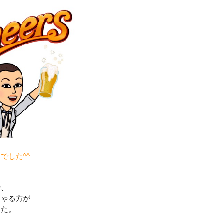
でした^^
で、
しゃる方が
した。