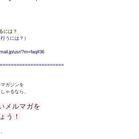
るには？
を行うには？）
mail.jp/usr/?m=faq#36
=======================
ルマガジンを
っしゃるなら、
いメルマガを
ょう！
を、