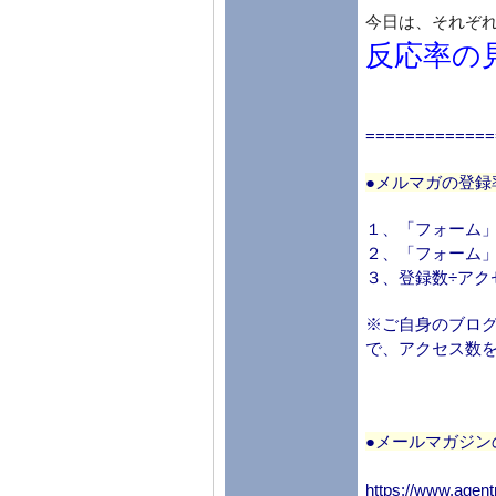
今日は、それぞ
反応率の
=============
●メルマガの登録
１、「フォーム
２、「フォーム
３、登録数÷アク
※ご自身のブログ
で、アクセス数
●メールマガジン
https://www.agent