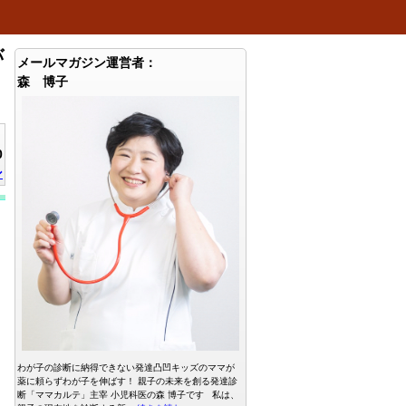
バ
メールマガジン運営者：
森 博子
0
ン
わが子の診断に納得できない発達凸凹キッズのママが
薬に頼らずわが子を伸ばす！ 親子の未来を創る発達診
断「ママカルテ」主宰 小児科医の森 博子です 私は、