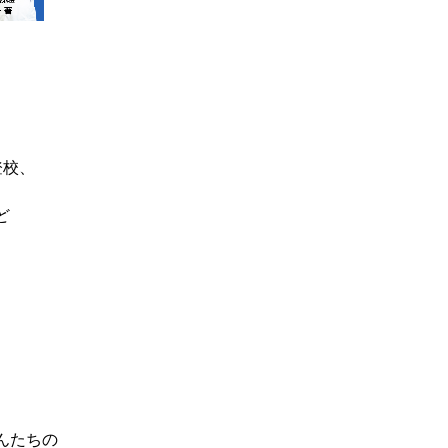
登校、
ど
んたちの