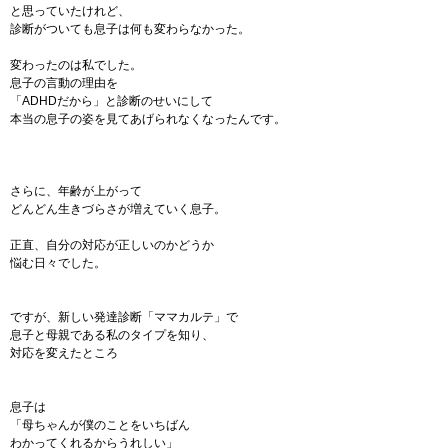
と思っていたけれど、
診断がついても息子は何も変わらなかった。
変わったのは私でした。
息子の言動の理由を
「ADHDだから」と診断のせいにして
本当の息子の姿を見てあげられなくなったんです。
さらに、年齢が上がって
どんどん生きづらさが増えていく息子。
正直、自分の対応が正しいのかどうか
悩む日々でした。
ですが、新しい発達診断「ママカルテ」で
息子と母親である私のタイプを知り、
対応を変えたところ
息子は
「母ちゃんが僕のことをいちばん
わかってくれるからうれしい」