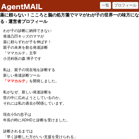
薬に頼らない！こころと脳の処方箋でママがわが子の世界一の味方にな
る - 運営者プロフィール
わが子の診断に納得できない
発達凸凹キッズのママが
薬に頼らずわが子を伸ばす！
親子の未来を創る発達診断
「ママカルテ」主宰
小児科医の森 博子です
私は、親子の現在地を診断する
新しい発達診断ツール
「ママカルテ」
を開発しました。
私がなぜ、新しい発達診断を
世の中に広めようとしているのか。
それには私の過去が関係しています。
現在小5の息子は
年長の時にADHDと診断を受けました。
診断されるまでは
「早く診断した方がいい支援を受けられる」