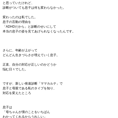
と思っていたけれど、
診断がついても息子は何も変わらなかった。
変わったのは私でした。
息子の言動の理由を
「ADHDだから」と診断のせいにして
本当の息子の姿を見てあげられなくなったんです。
さらに、年齢が上がって
どんどん生きづらさが増えていく息子。
正直、自分の対応が正しいのかどうか
悩む日々でした。
ですが、新しい発達診断「ママカルテ」で
息子と母親である私のタイプを知り、
対応を変えたところ
息子は
「母ちゃんが僕のことをいちばん
わかってくれるからうれしい」