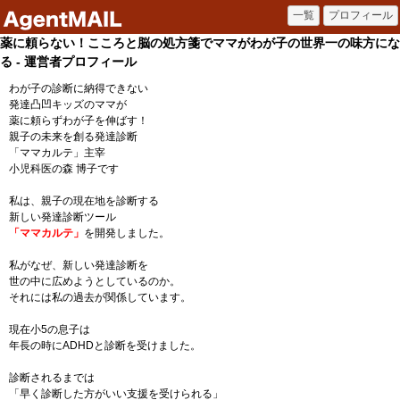
薬に頼らない！こころと脳の処方箋でママがわが子の世界一の味方にな
る - 運営者プロフィール
わが子の診断に納得できない
発達凸凹キッズのママが
薬に頼らずわが子を伸ばす！
親子の未来を創る発達診断
「ママカルテ」主宰
小児科医の森 博子です
私は、親子の現在地を診断する
新しい発達診断ツール
「ママカルテ」
を開発しました。
私がなぜ、新しい発達診断を
世の中に広めようとしているのか。
それには私の過去が関係しています。
現在小5の息子は
年長の時にADHDと診断を受けました。
診断されるまでは
「早く診断した方がいい支援を受けられる」