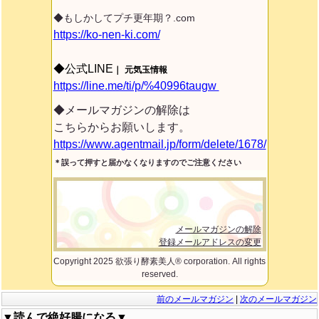
◆もしかしてプチ更年期？.com
https://ko-nen-ki.com/
◆公式LINE
｜
元気玉情報
https://line.me/ti/p/%40996taugw
◆メールマガジンの解除は
こちらからお願いします。
https://www.agentmail.jp/form/delete/1678/
＊誤って押すと届かなくなりますのでご注意ください
メールマガジンの解除
登録メールアドレスの変更
Copyright 2025 欲張り酵素美人® corporation. All rights
reserved.
前のメールマガジン
|
次のメールマガジン
▼読んで絶好腸になる▼