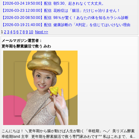
【2026-03-24 19:50:00】配信 朝5:30、起きれなくて大丈夫。
【2026-03-23 12:00:00】配信 花粉症は「腸活」だけじゃ治りません！
【2026-03-20 08:50:00】配信 98％が驚く！あなたの体を知るカラシル診断
【2026-03-19 21:40:00】配信 健康診断の「A判定」を信じてはいけない理由
1
2
3
4
5
6
7
8
9
10
Next >>
メールマガジン運営者：
更年期を酵素腸活で救う みわ
こんにちは！ ＼更年期から腸が動けば人生が動く「幸稔期」へ／ 美リズム酵素
幸稔期land 主宰 更年期を酵素腸活で救う専門家みわです^^ 私はこれまで、 &...