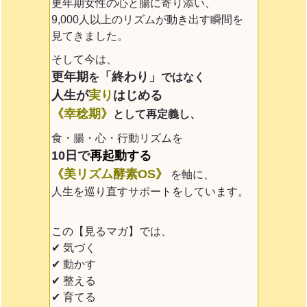
更年期女性の心と腸に寄り添い、
9,000人以上のリズムが動き出す瞬間を
見てきました。
そして今は、
更年期
「終わり」
を
ではなく
人生が
実り
はじめる
《幸稔期》
として再定義
し、
食・腸・心・行動リズムを
10日で
再起動する
《美リズム酵素OS》
を軸に、
人生を巡り直すサポートをしています。
この【見るマガ】では、
✔ 気づく
✔ 動かす
✔ 整える
✔ 育てる