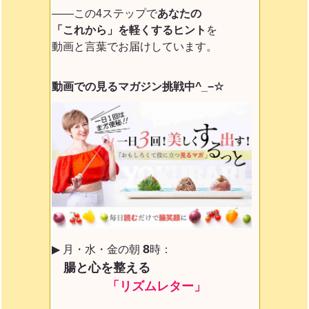
——この4ステップで
あなたの
「これから」を軽くするヒント
を
動画と言葉でお届けしています。
動画での見るマガジン挑戦中^_−☆
8
▶ 月・水・金の朝
時：
腸と心を整える
「リズムレター」