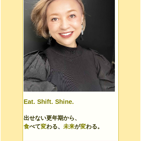
Eat. Shift. Shine.
出せない更年期から、
食
べて
変
わる
、
未来
が
変
わる。