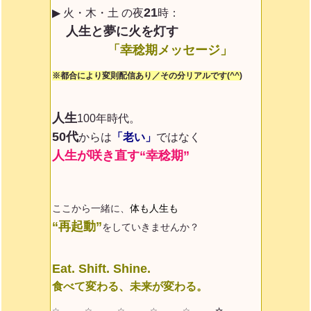
21
▶ 火・木・土 の夜
時：
人生と夢に火を灯す
「幸稔期メッセージ」
※都合により変則配信あり／その分リアルです(^^)
人生
100年時代。
50代
からは
「老い」
ではなく
人生が咲き直す“幸稔期”
ここから一緒に、
体も人生も
“再起動”
をしていきませんか？
Eat. Shift. Shine.
食べて変わる、未来が変わる。