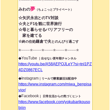
☆────☆────☆────☆────☆
────☆
夢
みわ
の
（ちょこっとプライベート）
☆矢沢永吉
とのTV対談
☆夫とF1
を観に世界旅行
☆母と暮らせる
バリアフリーの
家を建てる
☆
鎌倉で夫
終の住処
とのんびり過ごす
☆────☆────☆────☆────☆────
☆
◆YouTube
｜出せない更年期チャンネル
https://youtu.be/A58AEPOJLeY?si=tnI1PZ
4DZ0867ECL
◆Instagram
｜リールで酵素腸活法配信中
https://www.instagram.com/miwa_benpisa
vior/
◆Facebook
｜
日常生活からの気づくヒント
https://www.facebook.com/yokubarikouso
bijin