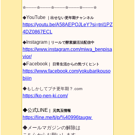
☆────☆────☆────☆────☆────
☆
◆YouTube
｜出せない更年期チャンネル
https://youtu.be/A58AEPOJLeY?si=tnI1PZ
4DZ0867ECL
◆Instagram
｜リールで酵素腸活法配信中
https://www.instagram.com/miwa_benpisa
vior/
◆Facebook
｜
日常生活からの気づくヒント
https://www.facebook.com/yokubarikouso
bijin
◆もしかしてプチ更年期？.com
https://ko-nen-ki.com/
◆公式LINE
｜
元気玉情報
https://line.me/ti/p/%40996taugw
◆メールマガジンの解除は
こちらからお願いします。