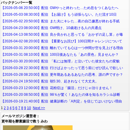
バックナンバー一覧
【2026-05-06 20:50:00】配信 GWやっと終わった…ため息をつくあなたへ
【2026-05-03 08:30:00】配信 【お届け】もう頑張らない。ただ流す10日
【2026-05-02 20:50:00】配信 また夫にキレた…夜の自己嫌悪が終わる手紙
【2026-04-23 08:00:00】配信 GW明け、10歳老ける人の共通点
【2026-04-13 08:50:00】配信 良か良かれと思ってる「おかずの足し算」が毒
【2026-04-02 08:20:00】配信 【重要なお詫び】100日間チャレンジについて
【2026-03-31 20:00:00】配信 離れていても心は一つ仲間が空を見上げる理由
【2026-03-31 08:10:00】配信 100日後あなたも「あの景色」見ませんか？
【2026-03-30 20:00:00】配信 「私には無理」と泣いていた彼女たちの変貌
【2026-03-28 22:30:00】配信 行けばよかったって思う前にぜひ読んで欲しい
【2026-03-28 08:20:00】配信 更年期あるあるあなたの思考、誰の声ですか？
【2026-03-24 19:50:00】配信 朝5:30、起きれなくて大丈夫。
【2026-03-23 12:00:00】配信 花粉症は「腸活」だけじゃ治りません！
【2026-03-20 08:50:00】配信 98％が驚く！あなたの体を知るカラシル診断
【2026-03-19 21:40:00】配信 健康診断の「A判定」を信じてはいけない理由
1
2
3
4
5
6
7
8
9
10
Next >>
メールマガジン運営者：
更年期を酵素腸活で救う みわ