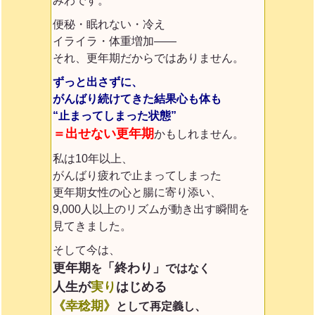
みわです。
便秘・眠れない・冷え
イライラ・体重増加——
それ、更年期だからではありません。
ずっと出さずに、
がんばり続けてきた結果
心も体も
“止まってしまった状態”
＝出せない更年期
かもしれません。
私は10年以上、
がんばり疲れで止まってしまった
更年期女性の心と腸に寄り添い、
9,000人以上のリズムが動き出す瞬間を
見てきました。
そして今は、
更年期
「終わり」
を
ではなく
人生が
実り
はじめる
《幸稔期》
として再定義
し、