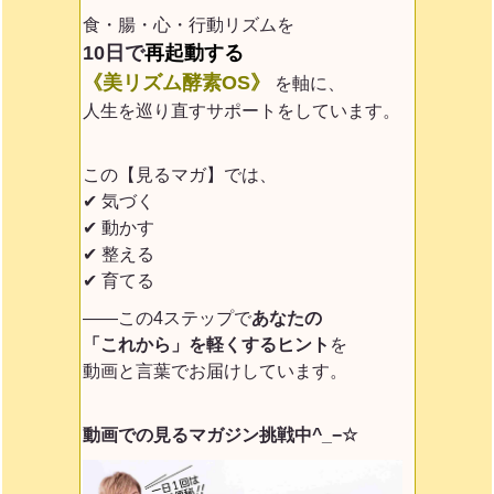
食・腸・心・行動リズムを
10日で
再起動する
《美リズム酵素OS》
を軸に、
人生を巡り直すサポートをしています。
この【見るマガ】では、
✔ 気づく
✔ 動かす
✔ 整える
✔ 育てる
——この4ステップで
あなたの
「これから」を軽くするヒント
を
動画と言葉でお届けしています。
動画での見るマガジン挑戦中^_−☆