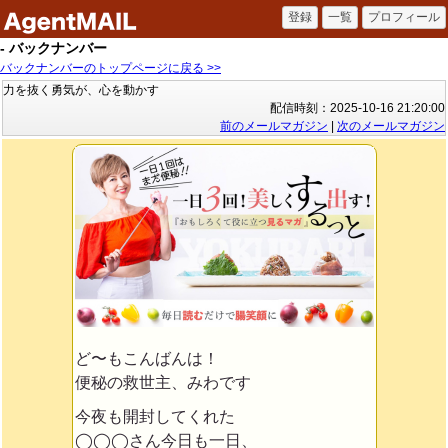
- バックナンバー
バックナンバーのトップページに戻る >>
力を抜く勇気が、心を動かす
配信時刻：2025-10-16 21:20:00
前のメールマガジン
|
次のメールマガジン
ど〜もこんばんは！
便秘の救世主、みわです
今夜も開封してくれた
◯◯◯さん今日も一日、