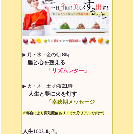
8
▶ 月・水・金の朝
時：
腸と心を整える
「リズムレター」
21
▶ 火・木・土 の夜
時：
人生と夢に火を灯す
「幸稔期メッセージ」
※都合により変則配信あり／その分リアルです(^^)
人生
100年時代。