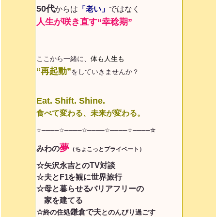
50代
からは
「老い」
ではなく
人生が咲き直す“幸稔期”
ここから一緒に、
体も人生も
“再起動”
をしていきませんか？
Eat. Shift. Shine.
食べて変わる、未来が変わる。
☆────☆────☆────☆────☆
────☆
夢
みわ
の
（ちょこっとプライベート）
☆矢沢永吉
とのTV対談
☆夫とF1
を観に世界旅行
☆母と暮らせる
バリアフリーの
家を建てる
☆
鎌倉で夫
終の住処
とのんびり過ごす