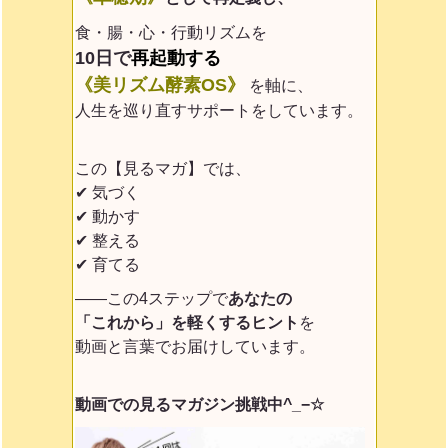
食・腸・心・行動リズムを
10日で
再起動する
《美リズム酵素OS》
を軸に、
人生を巡り直すサポートをしています。
この【見るマガ】では、
✔ 気づく
✔ 動かす
✔ 整える
✔ 育てる
——この4ステップで
あなたの
「これから」を軽くするヒント
を
動画と言葉でお届けしています。
動画での見るマガジン挑戦中^_−☆