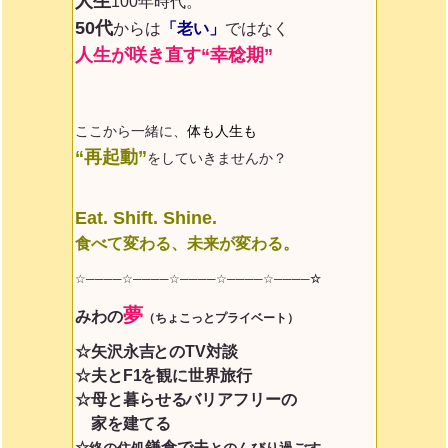
人生
100年時代。
50代
からは
「老い」
ではなく
人生が咲き直す“幸稔期”
ここから一緒に、
体も人生も
“再起動”
をしていきませんか？
Eat. Shift. Shine.
食べて変わる、未来が変わる。
☆────☆────☆────☆────☆
────☆
夢
みわ
の
（ちょこっとプライベート）
☆矢沢永吉
とのTV対談
☆夫とF1
を観に世界旅行
☆母と暮らせる
バリアフリーの
家を建てる
☆
鎌倉で夫
終の住処
とのんびり過ごす