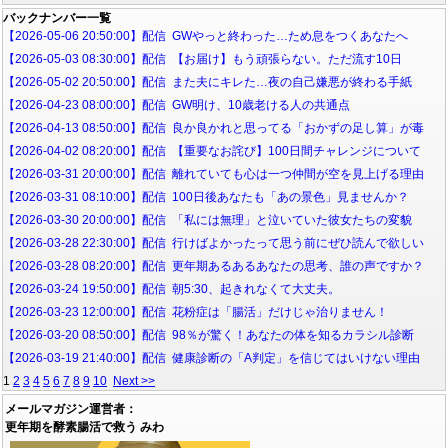
バックナンバー一覧
【2026-05-06 20:50:00】配信 GWやっと終わった…ため息をつくあなたへ
【2026-05-03 08:30:00】配信 【お届け】もう頑張らない。ただ流す10日
【2026-05-02 20:50:00】配信 また夫にキレた…夜の自己嫌悪が終わる手紙
【2026-04-23 08:00:00】配信 GW明け、10歳老ける人の共通点
【2026-04-13 08:50:00】配信 良か良かれと思ってる「おかずの足し算」が毒
【2026-04-02 08:20:00】配信 【重要なお詫び】100日間チャレンジについて
【2026-03-31 20:00:00】配信 離れていても心は一つ仲間が空を見上げる理由
【2026-03-31 08:10:00】配信 100日後あなたも「あの景色」見ませんか？
【2026-03-30 20:00:00】配信 「私には無理」と泣いていた彼女たちの変貌
【2026-03-28 22:30:00】配信 行けばよかったって思う前にぜひ読んで欲しい
【2026-03-28 08:20:00】配信 更年期あるあるあなたの思考、誰の声ですか？
【2026-03-24 19:50:00】配信 朝5:30、起きれなくて大丈夫。
【2026-03-23 12:00:00】配信 花粉症は「腸活」だけじゃ治りません！
【2026-03-20 08:50:00】配信 98％が驚く！あなたの体を知るカラシル診断
【2026-03-19 21:40:00】配信 健康診断の「A判定」を信じてはいけない理由
1
2
3
4
5
6
7
8
9
10
Next >>
メールマガジン運営者：
更年期を酵素腸活で救う みわ