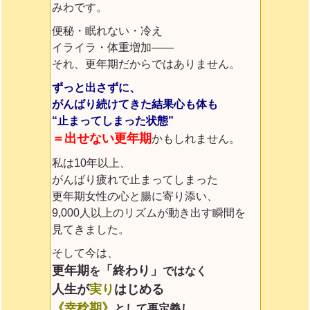
みわです。
便秘・眠れない・冷え
イライラ・体重増加——
それ、更年期だからではありません。
ずっと出さずに、
がんばり続けてきた結果
心も体も
“止まってしまった状態”
＝出せない更年期
かもしれません。
私は10年以上、
がんばり疲れで止まってしまった
更年期女性の心と腸に寄り添い、
9,000人以上のリズムが動き出す瞬間を
見てきました。
そして今は、
更年期
「終わり」
を
ではなく
人生が
実り
はじめる
《幸稔期》
として再定義
し、