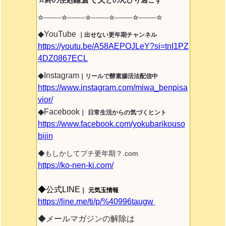
☆────☆────☆────☆────☆────
☆
◆YouTube
｜出せない更年期チャンネル
https://youtu.be/A58AEPOJLeY?si=tnI1PZ
4DZ0867ECL
◆Instagram
｜リールで酵素腸活法配信中
https://www.instagram.com/miwa_benpisa
vior/
◆Facebook
｜
日常生活からの気づくヒント
https://www.facebook.com/yokubarikouso
bijin
◆もしかしてプチ更年期？.com
https://ko-nen-ki.com/
◆公式LINE
｜
元気玉情報
https://line.me/ti/p/%40996taugw
◆メールマガジンの解除は