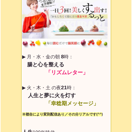
8
▶ 月・水・金の朝
時：
腸と心を整える
「リズムレター」
21
▶ 火・木・土 の夜
時：
人生と夢に火を灯す
「幸稔期メッセージ」
※都合により変則配信あり／その分リアルです(^^)