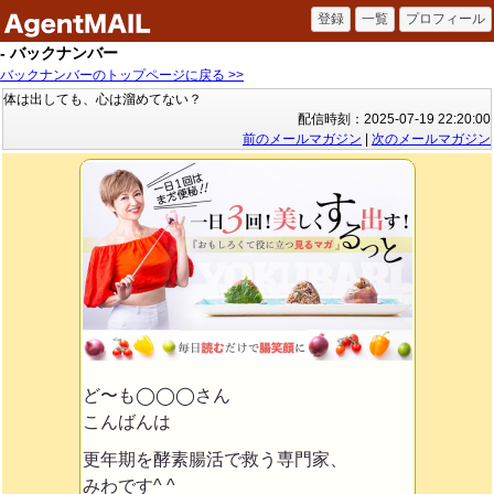
- バックナンバー
バックナンバーのトップページに戻る >>
体は出しても、心は溜めてない？
配信時刻：2025-07-19 22:20:00
前のメールマガジン
|
次のメールマガジン
ど〜も◯◯◯さん
こんばんは
更年期を酵素腸活で救う専門家、
みわです^ ^