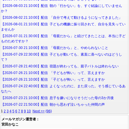
【2026-08-03 21:10:00】配信 朝の「行かない」を、すぐ結論にしていません
か？
【2026-08-02 21:10:00】配信 「自分で考えて動けるようになってきました」
【2026-08-01 21:10:00】配信 子どもの機嫌に振り回されて、自分を見失ってい
ませんか
【2026-07-31 21:30:00】配信 「母親だから」と続けてきたことは、本当に子ど
ものためですか？
【2026-07-30 21:10:00】配信 「母親だから」と、やめられないこと
【2026-07-29 22:30:00】配信 子どもが動いても、素直に喜べないのはどうし
て？
【2026-07-28 21:40:00】配信 宿題が終わっても、親子バトルは終わらない
【2026-07-26 21:10:00】配信 「子どもが怖い」って、言えますか
【2026-07-26 21:10:00】配信 「子どもが怖い」って、言えますか
【2026-07-24 22:40:00】配信 よくなったのに、また戻った。そう感じているあ
なたへ
【2026-07-23 21:10:00】配信 息子を嫌いになりそうだった母の3か月後
【2026-07-22 21:50:00】配信 朝から思わず泣いちゃった仲間の声
1
2
3
4
5
6
7
8
9
10
Next >>
{96}
メールマガジン運営者：
宮田かなこ