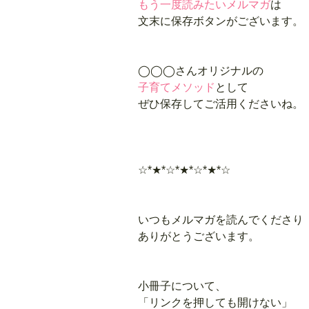
もう一度読みたいメルマガ
は
文末に
保存
ボタン
がございます。
◯◯◯さんオリジナルの
子育てメソッド
として
ぜひ保存してご活用くださいね。
☆*★*☆*★*☆*★*☆
いつもメルマガを読んでくださり
ありがとうございます。
小冊子について、
「リンクを押しても
開けない
」