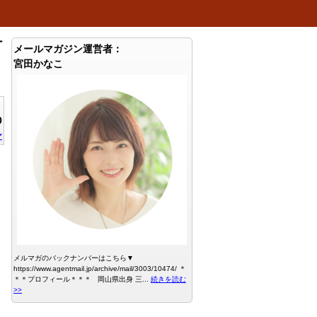
ナ
メールマガジン運営者：
宮田かなこ
0
ン
メルマガのバックナンバーはこちら▼
https://www.agentmail.jp/archive/mail/3003/10474/ ＊
＊＊プロフィール＊＊＊ 岡山県出身 三...
続きを読む
>>