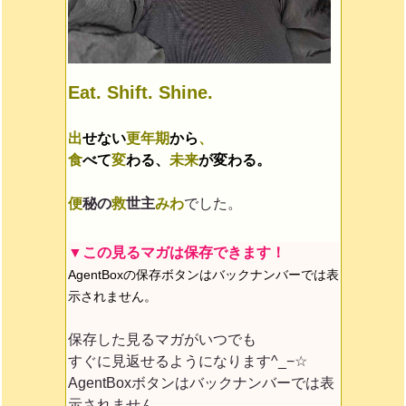
Eat. Shift. Shine.
出
せない
更年期
から
、
食
べて
変
わる、
未来
が変わる。
便
秘の
救
世主
みわ
でした。
▼この見るマガは保存できます！
AgentBoxの保存ボタンはバックナンバーでは表
示されません。
保存した見るマガがいつでも
すぐに見返せるようになります^_−☆
AgentBoxボタンはバックナンバーでは表
示されません。