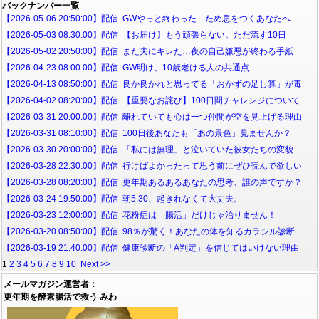
バックナンバー一覧
【2026-05-06 20:50:00】配信 GWやっと終わった…ため息をつくあなたへ
【2026-05-03 08:30:00】配信 【お届け】もう頑張らない。ただ流す10日
【2026-05-02 20:50:00】配信 また夫にキレた…夜の自己嫌悪が終わる手紙
【2026-04-23 08:00:00】配信 GW明け、10歳老ける人の共通点
【2026-04-13 08:50:00】配信 良か良かれと思ってる「おかずの足し算」が毒
【2026-04-02 08:20:00】配信 【重要なお詫び】100日間チャレンジについて
【2026-03-31 20:00:00】配信 離れていても心は一つ仲間が空を見上げる理由
【2026-03-31 08:10:00】配信 100日後あなたも「あの景色」見ませんか？
【2026-03-30 20:00:00】配信 「私には無理」と泣いていた彼女たちの変貌
【2026-03-28 22:30:00】配信 行けばよかったって思う前にぜひ読んで欲しい
【2026-03-28 08:20:00】配信 更年期あるあるあなたの思考、誰の声ですか？
【2026-03-24 19:50:00】配信 朝5:30、起きれなくて大丈夫。
【2026-03-23 12:00:00】配信 花粉症は「腸活」だけじゃ治りません！
【2026-03-20 08:50:00】配信 98％が驚く！あなたの体を知るカラシル診断
【2026-03-19 21:40:00】配信 健康診断の「A判定」を信じてはいけない理由
1
2
3
4
5
6
7
8
9
10
Next >>
メールマガジン運営者：
更年期を酵素腸活で救う みわ