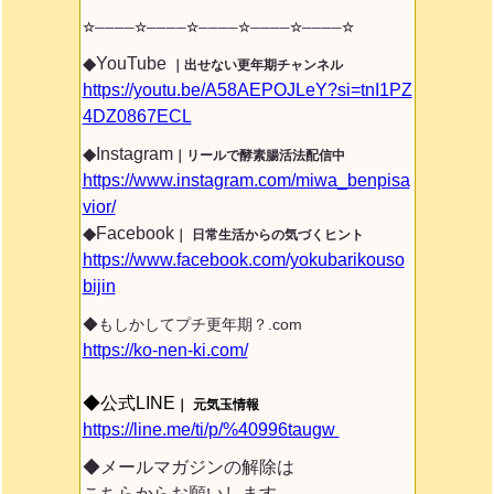
☆────☆────☆────☆────☆────
☆
◆YouTube
｜出せない更年期チャンネル
https://youtu.be/A58AEPOJLeY?si=tnI1PZ
4DZ0867ECL
◆Instagram
｜リールで酵素腸活法配信中
https://www.instagram.com/miwa_benpisa
vior/
◆Facebook
｜
日常生活からの気づくヒント
https://www.facebook.com/yokubarikouso
bijin
◆もしかしてプチ更年期？.com
https://ko-nen-ki.com/
◆公式LINE
｜
元気玉情報
https://line.me/ti/p/%40996taugw
◆メールマガジンの解除は
こちらからお願いします。