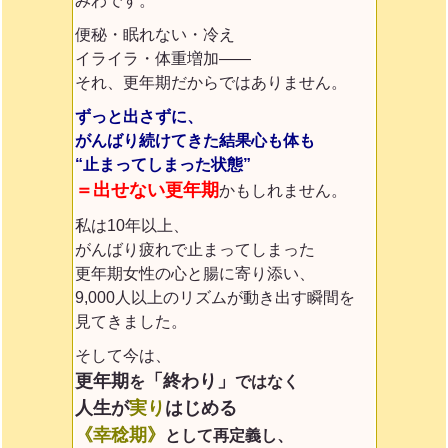
みわです。
便秘・眠れない・冷え
イライラ・体重増加——
それ、更年期だからではありません。
ずっと出さずに、
がんばり続けてきた結果
心も体も
“止まってしまった状態”
＝出せない更年期
かもしれません。
私は10年以上、
がんばり疲れで止まってしまった
更年期女性の心と腸に寄り添い、
9,000人以上のリズムが動き出す瞬間を
見てきました。
そして今は、
更年期
「終わり」
を
ではなく
人生が
実り
はじめる
《幸稔期》
として再定義
し、