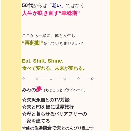
50代
からは
「老い」
ではなく
人生が咲き直す“幸稔期”
ここから一緒に、
体も人生も
“再起動”
をしていきませんか？
Eat. Shift. Shine.
食べて変わる、未来が変わる。
☆────☆────☆────☆────☆
────☆
夢
みわ
の
（ちょこっとプライベート）
☆矢沢永吉
とのTV対談
☆夫とF1
を観に世界旅行
☆母と暮らせる
バリアフリーの
家を建てる
☆
鎌倉で夫
終の住処
とのんびり過ごす