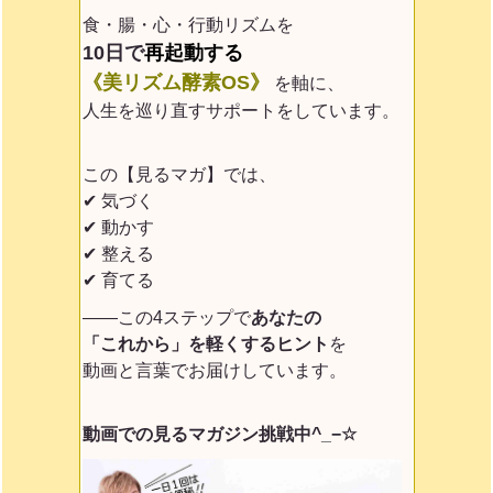
食・腸・心・行動リズムを
10日で
再起動する
《美リズム酵素OS》
を軸に、
人生を巡り直すサポートをしています。
この【見るマガ】では、
✔ 気づく
✔ 動かす
✔ 整える
✔ 育てる
——この4ステップで
あなたの
「これから」を軽くするヒント
を
動画と言葉でお届けしています。
動画での見るマガジン挑戦中^_−☆