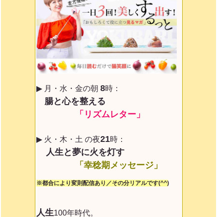
8
▶ 月・水・金の朝
時：
腸と心を整える
「リズムレター」
21
▶ 火・木・土 の夜
時：
人生と夢に火を灯す
「幸稔期メッセージ」
※都合により変則配信あり／その分リアルです(^^)
人生
100年時代。