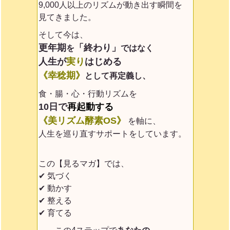
9,000人以上のリズムが動き出す瞬間を
見てきました。
そして今は、
更年期
「終わり」
を
ではなく
人生が
実り
はじめる
《幸稔期》
として再定義
し、
食・腸・心・行動リズムを
10日で
再起動する
《美リズム酵素OS》
を軸に、
人生を巡り直すサポートをしています。
この【見るマガ】では、
✔ 気づく
✔ 動かす
✔ 整える
✔ 育てる