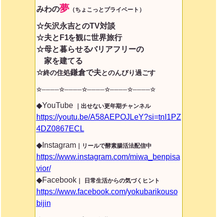
夢
みわ
の
（ちょこっとプライベート）
☆矢沢永吉
とのTV対談
☆夫とF1
を観に世界旅行
☆母と暮らせる
バリアフリーの
家を建てる
☆
鎌倉で夫
終の住処
とのんびり過ごす
☆────☆────☆────☆────☆────
☆
◆YouTube
｜出せない更年期チャンネル
https://youtu.be/A58AEPOJLeY?si=tnI1PZ
4DZ0867ECL
◆Instagram
｜リールで酵素腸活法配信中
https://www.instagram.com/miwa_benpisa
vior/
◆Facebook
｜
日常生活からの気づくヒント
https://www.facebook.com/yokubarikouso
bijin