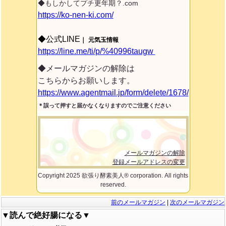
◆もしかしてプチ更年期？.com
https://ko-nen-ki.com/
◆公式LINE
｜
元気玉情報
https://line.me/ti/p/%40996taugw
◆メールマガジンの解除は
こちらからお願いします。
https://www.agentmail.jp/form/delete/1678/
＊誤って押すと届かなくなりますのでご注意ください
メールマガジンの解除
登録メールアドレスの変更
Copyright 2025 欲張り酵素美人® corporation. All rights
reserved.
前のメールマガジン
|
次のメールマガジン
▼読んで絶好腸になる▼