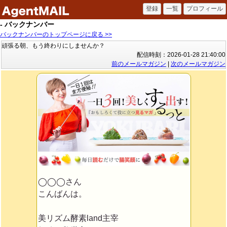
- バックナンバー
バックナンバーのトップページに戻る >>
頑張る朝、もう終わりにしませんか？
配信時刻：2026-01-28 21:40:00
前のメールマガジン
|
次のメールマガジン
◯◯◯さん
こんばんは。
美リズム酵素land主宰