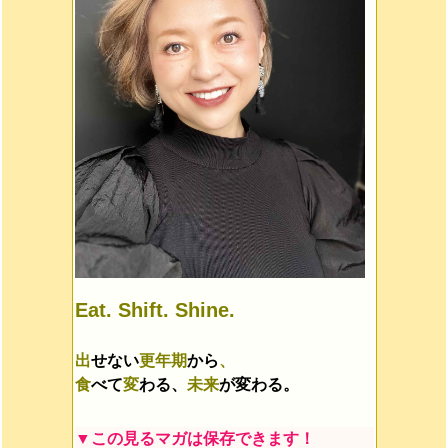
Eat. Shift. Shine.
出
せない
更年期
から
、
食
べて
変
わる、
未来
が変わる。
▼この見るマガは保存できます！