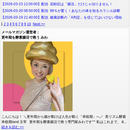
【2026-03-23 12:00:00】配信 花粉症は「腸活」だけじゃ治りません！
【2026-03-20 08:50:00】配信 98％が驚く！あなたの体を知るカラシル診断
【2026-03-19 21:40:00】配信 健康診断の「A判定」を信じてはいけない理由
1
2
3
4
5
6
7
8
9
10
Next >>
メールマガジン運営者：
更年期を酵素腸活で救う みわ
こんにちは！ ＼更年期から腸が動けば人生が動く「幸稔期」へ／ 美リズム酵素
幸稔期land 主宰 更年期を酵素腸活で救う専門家みわです^^ 私はこれまで、 &...
続きを読む >>