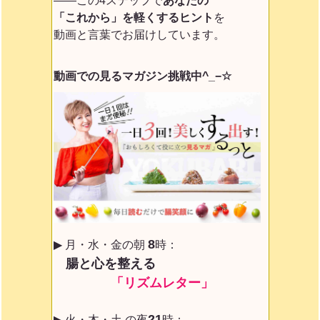
——この4ステップで
あなたの
「これから」を軽くするヒント
を
動画と言葉でお届けしています。
動画での見るマガジン挑戦中^_−☆
8
▶ 月・水・金の朝
時：
腸と心を整える
「リズムレター」
21
▶ 火・木・土 の夜
時：