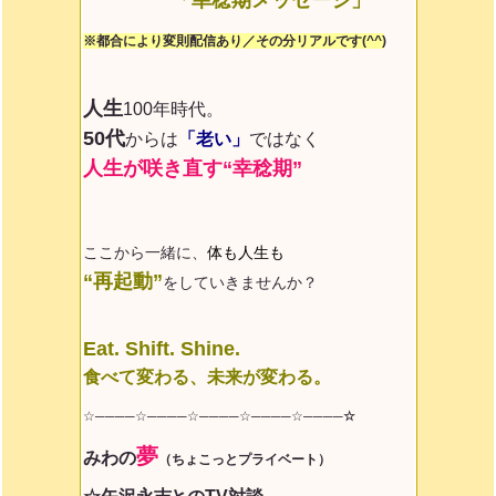
※都合により変則配信あり／その分リアルです(^^)
人生
100年時代。
50代
からは
「老い」
ではなく
人生が咲き直す“幸稔期”
ここから一緒に、
体も人生も
“再起動”
をしていきませんか？
Eat. Shift. Shine.
食べて変わる、未来が変わる。
☆────☆────☆────☆────☆
────☆
夢
みわ
の
（ちょこっとプライベート）