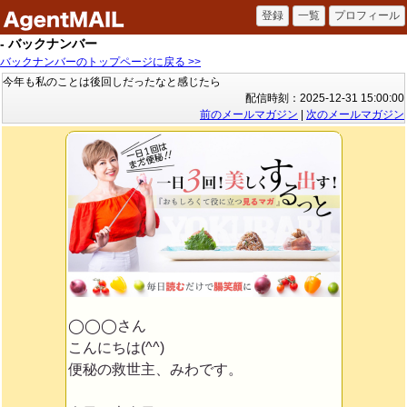
- バックナンバー
バックナンバーのトップページに戻る >>
今年も私のことは後回しだったなと感じたら
配信時刻：2025-12-31 15:00:00
前のメールマガジン
|
次のメールマガジン
◯◯◯さん
こんにちは(^^)
便秘の救世主、みわです。