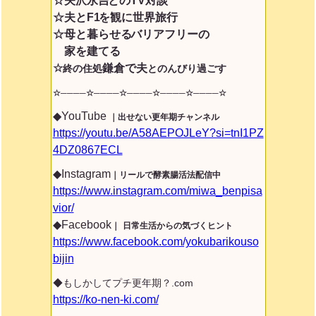
☆矢沢永吉
とのTV対談
☆夫とF1
を観に世界旅行
☆母と暮らせる
バリアフリーの
家を建てる
☆
鎌倉で夫
終の住処
とのんびり過ごす
☆────☆────☆────☆────☆────
☆
◆YouTube
｜出せない更年期チャンネル
https://youtu.be/A58AEPOJLeY?si=tnI1PZ
4DZ0867ECL
◆Instagram
｜リールで酵素腸活法配信中
https://www.instagram.com/miwa_benpisa
vior/
◆Facebook
｜
日常生活からの気づくヒント
https://www.facebook.com/yokubarikouso
bijin
◆もしかしてプチ更年期？.com
https://ko-nen-ki.com/