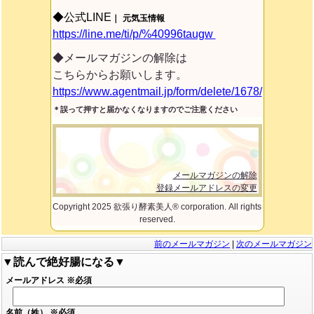
◆公式LINE
｜
元気玉情報
https://line.me/ti/p/%40996taugw
◆メールマガジンの解除は
こちらからお願いします。
https://www.agentmail.jp/form/delete/1678/
＊誤って押すと届かなくなりますのでご注意ください
メールマガジンの解除
登録メールアドレスの変更
Copyright 2025 欲張り酵素美人® corporation. All rights
reserved.
前のメールマガジン
|
次のメールマガジン
▼読んで絶好腸になる▼
メールアドレス
※必須
名前（姓）
※必須