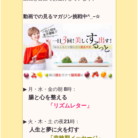
動画での見るマガジン挑戦中^_−☆
8
▶ 月・水・金の朝
時：
腸と心を整える
「リズムレター」
21
▶ 火・木・土 の夜
時：
人生と夢に火を灯す
「幸稔期メッセージ」