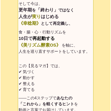
そして今は、
更年期
「終わり」
を
ではなく
人生が
実り
はじめる
《幸稔期》
として再定義
し、
食・腸・心・行動リズムを
10日で
再起動する
《美リズム酵素OS》
を軸に、
人生を巡り直すサポートをしています。
この【見るマガ】では、
✔ 気づく
✔ 動かす
✔ 整える
✔ 育てる
——この4ステップで
あなたの
「これから」を軽くするヒント
を
動画と言葉でお届けしています。