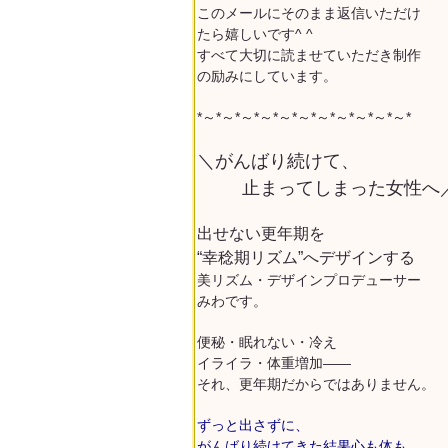
このメールにそのまま返信いただけ
たら嬉しいです^ ^
すべて大切に読ませていただき制作
の励みにしています。
*～*～*～*～*～*～*～*～*～*～*～*
＼がんばり続けて、
止まってしまった女性へ
出せない更年期を
“幸稔期リズム”へデザインする
美リズム・デザインプロデューサー
みわです。
便秘・眠れない・冷え
イライラ・体重増加——
それ、更年期だからではありません。
ずっと出さずに、
がんばり続けてきた結果
心も体も