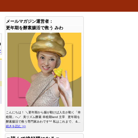
メールマガジン運営者：
更年期を酵素腸活で救う みわ
0
ン
こんにちは！ ＼更年期から腸が動けば人生が動く「幸
稔期」へ／ 美リズム酵素 幸稔期land 主宰 更年期を
酵素腸活で救う専門家みわです^^ 私はこれまで、 &...
続きを読む >>