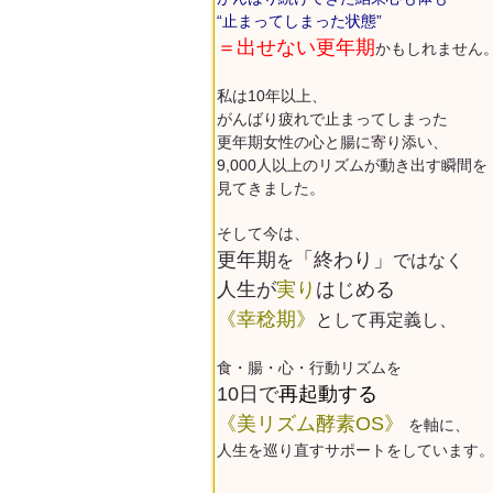
“止まってしまった状態”
＝出せない更年期
かもしれません
私は10年以上、
がんばり疲れで止まってしまった
更年期女性の心と腸に寄り添い、
9,000人以上のリズムが動き出す瞬間を
見てきました。
そして今は、
更年期
「終わり」
を
ではなく
人生が
実り
はじめる
《幸稔期》
として再定義
し、
食・腸・心・行動リズムを
10日で
再起動する
《美リズム酵素OS》
を軸に、
人生を巡り直すサポートをしています