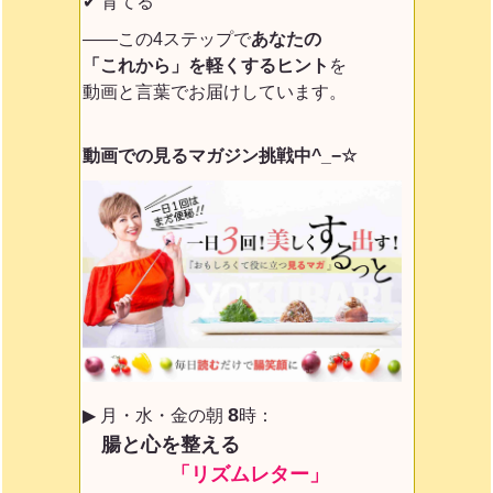
✔ 育てる
——この4ステップで
あなたの
「これから」を軽くするヒント
を
動画と言葉でお届けしています。
動画での見るマガジン挑戦中^_−☆
8
▶ 月・水・金の朝
時：
腸と心を整える
「リズムレター」