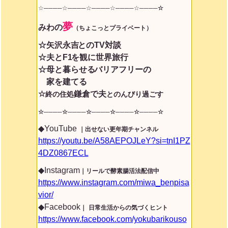
☆────☆────☆────☆────☆
────☆
夢
みわ
の
（ちょこっとプライベート）
☆矢沢永吉
とのTV対談
☆夫とF1
を観に世界旅行
☆母と暮らせる
バリアフリーの
家を建てる
☆
鎌倉で夫
終の住処
とのんびり過ごす
☆────☆────☆────☆────☆────
☆
◆YouTube
｜出せない更年期チャンネル
https://youtu.be/A58AEPOJLeY?si=tnI1PZ
4DZ0867ECL
◆Instagram
｜リールで酵素腸活法配信中
https://www.instagram.com/miwa_benpisa
vior/
◆Facebook
｜
日常生活からの気づくヒント
https://www.facebook.com/yokubarikouso