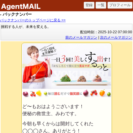
- バックナンバー
バックナンバーのトップページに戻る >>
挑戦する人が、未来を変える。
配信時刻：2025-10-22 07:00:00
前のメールマガジン
|
次のメールマガジン
ど〜もおはようございます！
便秘の救世主、みわです。
今朝も早くからは開封してくれた
◯◯◯さん、ありがとう！