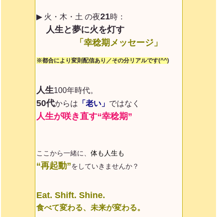
21
▶ 火・木・土 の夜
時：
人生と夢に火を灯す
「幸稔期メッセージ」
※都合により変則配信あり／その分リアルです(^^)
人生
100年時代。
50代
からは
「老い」
ではなく
人生が咲き直す“幸稔期”
ここから一緒に、
体も人生も
“再起動”
をしていきませんか？
Eat. Shift. Shine.
食べて変わる、未来が変わる。