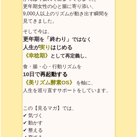
更年期女性の心と腸に寄り添い、
9,000人以上のリズムが動き出す瞬間を
見てきました。
そして今は、
更年期
「終わり」
を
ではなく
人生が
実り
はじめる
《幸稔期》
として再定義
し、
食・腸・心・行動リズムを
10日で
再起動する
《美リズム酵素OS》
を軸に、
人生を巡り直すサポートをしています。
この【見るマガ】では、
✔ 気づく
✔ 動かす
✔ 整える