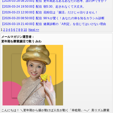
【2026-03-28 08:20:00】配信 更年期あるあるあなたの思考、誰の声ですか？
【2026-03-24 19:50:00】配信 朝5:30、起きれなくて大丈夫。
【2026-03-23 12:00:00】配信 花粉症は「腸活」だけじゃ治りません！
【2026-03-20 08:50:00】配信 98％が驚く！あなたの体を知るカラシル診断
【2026-03-19 21:40:00】配信 健康診断の「A判定」を信じてはいけない理由
1
2
3
4
5
6
7
8
9
10
Next >>
メールマガジン運営者：
更年期を酵素腸活で救う みわ
こんにちは！ ＼更年期から腸が動けば人生が動く「幸稔期」へ／ 美リズム酵素