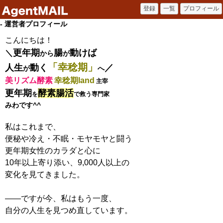
- 運営者プロフィール
こんにちは！
更年期
腸
動けば
＼
から
が
「幸稔期」
人生
動く
／
が
へ
美リズム酵素
幸稔期land
主宰
更年期
酵素腸活
を
で救う専門家
みわです^^
私はこれまで、
便秘や冷え・不眠・モヤモヤと闘う
更年期女性のカラダと心に
10年以上寄り添い、9,000人以上の
変化を見てきました。
——ですが今、私はもう一度、
自分の人生を見つめ直しています。