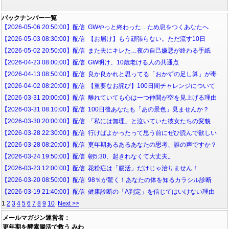
バックナンバー一覧
【2026-05-06 20:50:00】配信 GWやっと終わった…ため息をつくあなたへ
【2026-05-03 08:30:00】配信 【お届け】もう頑張らない。ただ流す10日
【2026-05-02 20:50:00】配信 また夫にキレた…夜の自己嫌悪が終わる手紙
【2026-04-23 08:00:00】配信 GW明け、10歳老ける人の共通点
【2026-04-13 08:50:00】配信 良か良かれと思ってる「おかずの足し算」が毒
【2026-04-02 08:20:00】配信 【重要なお詫び】100日間チャレンジについて
【2026-03-31 20:00:00】配信 離れていても心は一つ仲間が空を見上げる理由
【2026-03-31 08:10:00】配信 100日後あなたも「あの景色」見ませんか？
【2026-03-30 20:00:00】配信 「私には無理」と泣いていた彼女たちの変貌
【2026-03-28 22:30:00】配信 行けばよかったって思う前にぜひ読んで欲しい
【2026-03-28 08:20:00】配信 更年期あるあるあなたの思考、誰の声ですか？
【2026-03-24 19:50:00】配信 朝5:30、起きれなくて大丈夫。
【2026-03-23 12:00:00】配信 花粉症は「腸活」だけじゃ治りません！
【2026-03-20 08:50:00】配信 98％が驚く！あなたの体を知るカラシル診断
【2026-03-19 21:40:00】配信 健康診断の「A判定」を信じてはいけない理由
1
2
3
4
5
6
7
8
9
10
Next >>
メールマガジン運営者：
更年期を酵素腸活で救う みわ