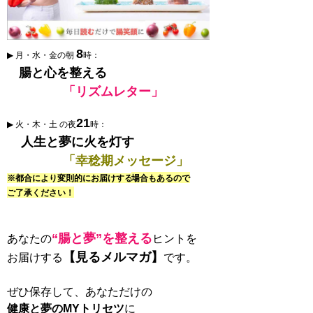
8
▶ 月・水・金の朝
時：
腸と心を整える
「リズムレター」
21
▶ 火・木・土 の夜
時：
人生と夢に火を灯す
「幸稔期メッセージ」
※都合により変則的にお届けする
場合もあるので
ご了承ください！
“腸と夢”を整える
あなたの
ヒントを
【見るメルマガ】
お届けする
です。
ぜひ保存して、あなただけの
健康と夢のMYトリセツ
に