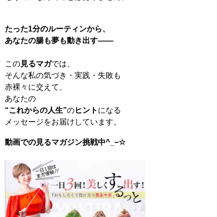
たった1分のルーティンから、
あなたの腸も夢も動き出す——
この
見るマガ
では、
そんな私の気づき・実践・失敗も
赤裸々に交えて、
あなたの
“これからの人生”
の
ヒント
になる
メッセージをお届けしています。
動画での見るマガジン挑戦中^_−☆