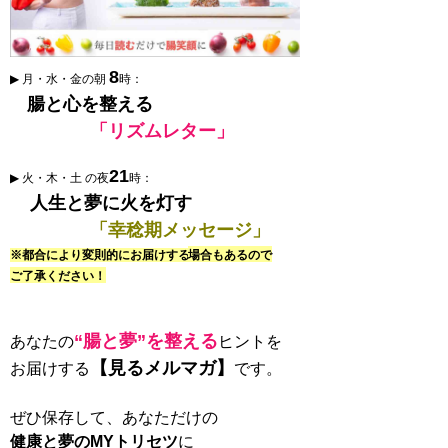
8
▶ 月・水・金の朝
時：
腸と心を整える
「リズムレター」
21
▶ 火・木・土 の夜
時：
人生と夢に火を灯す
「幸稔期メッセージ」
※都合により変則的にお届けする
場合もあるので
ご了承ください！
“腸と夢”を整える
あなたの
ヒントを
【見るメルマガ】
お届けする
です。
ぜひ保存して、あなただけの
健康と夢のMYトリセツ
に