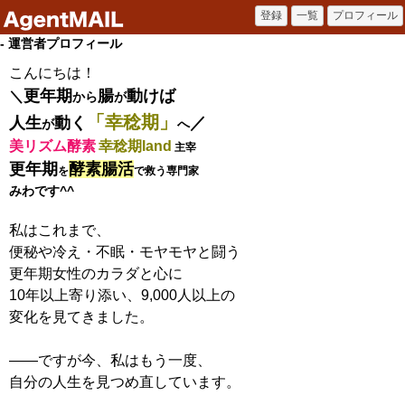
- 運営者プロフィール
こんにちは！
更年期
腸
動けば
＼
から
が
「幸稔期」
人生
動く
／
が
へ
美リズム酵素
幸稔期land
主宰
更年期
酵素腸活
を
で救う専門家
みわです^^
私はこれまで、
便秘や冷え・不眠・モヤモヤと闘う
更年期女性のカラダと心に
10年以上寄り添い、9,000人以上の
変化を見てきました。
——ですが今、私はもう一度、
自分の人生を見つめ直しています。