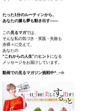
たった1分のルーティンから、
あなたの腸も夢も動き出す——
この
見るマガ
では、
そんな私の気づき・実践・失敗も
赤裸々に交えて、
あなたの
“これからの人生”
の
ヒント
になる
メッセージをお届けしています。
動画での見るマガジン挑戦中^_−☆