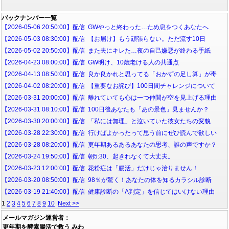
バックナンバー一覧
【2026-05-06 20:50:00】配信 GWやっと終わった…ため息をつくあなたへ
【2026-05-03 08:30:00】配信 【お届け】もう頑張らない。ただ流す10日
【2026-05-02 20:50:00】配信 また夫にキレた…夜の自己嫌悪が終わる手紙
【2026-04-23 08:00:00】配信 GW明け、10歳老ける人の共通点
【2026-04-13 08:50:00】配信 良か良かれと思ってる「おかずの足し算」が毒
【2026-04-02 08:20:00】配信 【重要なお詫び】100日間チャレンジについて
【2026-03-31 20:00:00】配信 離れていても心は一つ仲間が空を見上げる理由
【2026-03-31 08:10:00】配信 100日後あなたも「あの景色」見ませんか？
【2026-03-30 20:00:00】配信 「私には無理」と泣いていた彼女たちの変貌
【2026-03-28 22:30:00】配信 行けばよかったって思う前にぜひ読んで欲しい
【2026-03-28 08:20:00】配信 更年期あるあるあなたの思考、誰の声ですか？
【2026-03-24 19:50:00】配信 朝5:30、起きれなくて大丈夫。
【2026-03-23 12:00:00】配信 花粉症は「腸活」だけじゃ治りません！
【2026-03-20 08:50:00】配信 98％が驚く！あなたの体を知るカラシル診断
【2026-03-19 21:40:00】配信 健康診断の「A判定」を信じてはいけない理由
1
2
3
4
5
6
7
8
9
10
Next >>
メールマガジン運営者：
更年期を酵素腸活で救う みわ