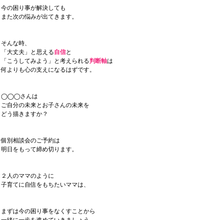
今の困り事が解決しても
また次の悩みが出てきます。
そんな時、
「大丈夫」と思える
自信
と
「こうしてみよう」と考えられる
判断軸
は
何よりも心の支えになるはずです。
◯◯◯さんは
ご自分の未来とお子さんの未来を
どう描きますか？
個別相談会のご予約は
明日をもって締め切ります。
２人のママのように
子育てに自信をもちたいママは、
まずは今の困り事をなくすことから