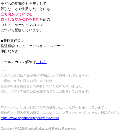
子どもの癇癪クセを無くして、
苦手なことや失敗したことにも
立ち向かっていける
強くしなやかな心を育む
ための
コミュニケーションのコツ
について配信しています。
◆
発
行責任者：
発達科学コミュニケーショントレーナー
仲田なぎさ
メールマガジン解除は
こちら
‐‐‐‐‐
このメルマガは全文が著作権法によって
保護されていますが、
ご家族ご友人に限りお役に立てれば
全文の転送を前提として
共有していただいて構いません。
但し、メディア等の公に公開することは
お断りしております。
‐‐‐‐‐
本メールは、〇月〇日にメルマガ登録いただいた方へお送りしています。
配信停止・個人情報の取扱いについては、プライバシーポリシーをご確認ください。
https://www.agentmail.jp/policy/9832/355/
Copyright@2026-NagisaNakada.All Rights Reserved.