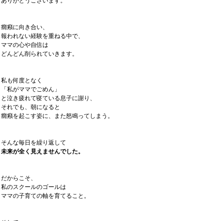
ありがとうございます。
癇癪に向き合い、
報われない経験を重ねる中で、
ママの心や自信は
どんどん削られていきます。
私も何度となく
「私がママでごめん」
と泣き疲れて寝ている息子に謝り、
それでも、朝になると
癇癪を起こす姿に、また怒鳴ってしまう。
そんな毎日を繰り返して
未来が全く見えませんでした。
だからこそ、
私のスクールのゴールは
ママの子育ての軸を育てること。