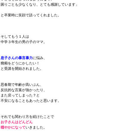
困りごとも少なくなり、とても感謝しています」
と卒業時に笑顔で語ってくれました。
そしてもう１人は
中学３年生の男の子のママ。
息子さんの暴言暴力
に悩み、
癇癪をどうにかしたい！
と受講を開始されました。
思春期で年齢が高いぶん、
反抗的な言葉が強かったり、
また戻ってしまった？と
不安になることもあったと思います。
それでも関わり方を続けたことで
お子さんはどんどん
穏やかになって
いきました。