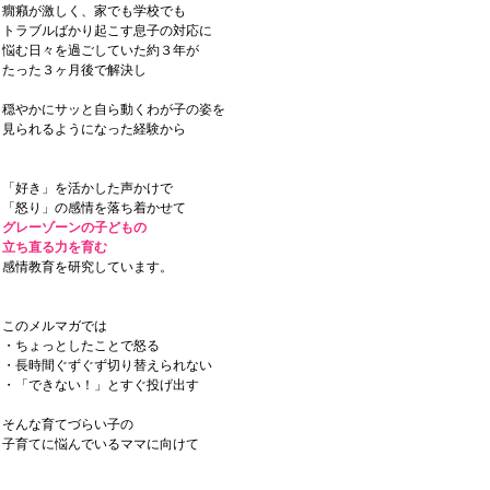
癇癪が激しく、家でも学校でも
トラブルばかり起こす息子の対応に
悩む日々を過ごしていた約３年が
たった３ヶ月後で解決し
穏やかにサッと自ら動くわが子の姿を
見られるようになった経験から
「好き」を活かした声かけで
「怒り」の感情を落ち着かせて
グレーゾーンの子どもの
立ち直る力を育む
感情教育を研究しています。
このメルマガでは
・ちょっとしたことで怒る
・長時間ぐずぐず切り替えられない
・「できない！」とすぐ投げ出す
そんな育てづらい子の
子育てに悩んでいるママに向けて