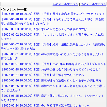
前のメールマガジン
|
次のメールマガジン
バックナンバー一覧
【2026-06-19 10:00:00】配信 ＜号外＞長引く癇癪は”最初の1分”で変わります！
【2026-06-18 10:00:00】配信 【号外】うちの子どこで間違えた？叩く・蹴る癇
癪の対応に迷わなくなる本プレゼント！
【2026-06-03 20:30:00】配信 思い込みで怒る子との会話のコツは
【2026-06-02 20:00:00】配信 「ママはいつも怒ってる」と言う子こそ、AIは取
扱注意！
【2026-06-02 10:00:00】配信 【号外】結局、最後は怒鳴るしかない…3歳癇癪っ
子がスッと落ち着ける方法
【2026-06-01 20:00:00】配信 AIが授業で使われる現代だからこそ見直したい子
育てのあり方
【2026-06-01 10:00:00】配信 【号外】この1年が10年を決める小冊子プレゼント
【2026-05-28 20:00:00】配信 わが子の脳に合う関わり方ってどういうこと？
【2026-05-27 10:00:00】配信 【号外】過干渉をやめたいママへ
【2026-05-26 20:00:00】配信 要求が通った途端ケロッとする子への関わり方
【2026-05-25 20:00:00】配信 感情のコントロール＝怒りを抑えること だと思っ
ていませんか？
【2026-05-25 10:00:00】配信 暴言・暴力で悩んでいるママへ、３つのポイント
があります！
【2026-05-24 20:00:00】配信 今、学校行事で涙を流しているママへ