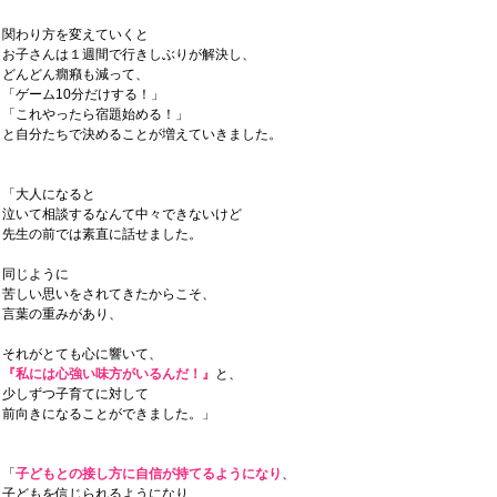
関わり方を変えていくと
お子さんは１週間で行きしぶりが解決し、
どんどん癇癪も減って、
「ゲーム10分だけする！」
「これやったら宿題始める！」
と自分たちで決めることが増えていきました。
「大人になると
泣いて相談するなんて中々できないけど
先生の前では素直に話せました。
同じように
苦しい思いをされてきたからこそ、
言葉の重みがあり、
それがとても心に響いて、
『私には心強い味方がいるんだ！』
と、
少しずつ子育てに対して
前向きになることができました。」
「
子どもとの接し方に自信が持てるようになり
、
子どもを信じられるようになり、