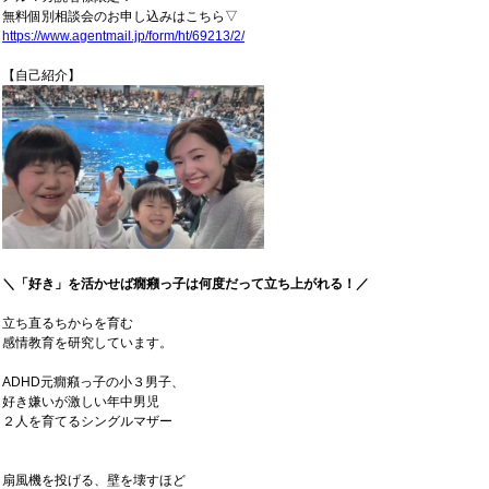
無料個別相談会のお申し込みはこちら▽
https://www.agentmail.jp/form/ht/69213/2/
【自己紹介】
＼「好き」を活かせば癇癪っ子は何度だって立ち上がれる！／
立ち直るちからを育む
感情教育を研究しています。
ADHD元癇癪っ子の小３男子、
好き嫌いが激しい年中男児
２人を育てるシングルマザー
扇風機を投げる、壁を壊すほど