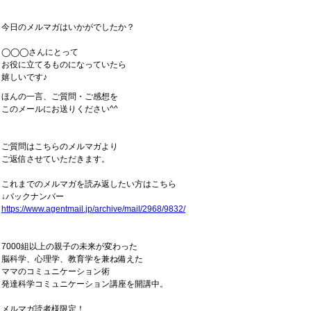
今日のメルマガはいかがでしたか？
◯◯◯さんにとって
お役に立てるものになっていたら
嬉しいです♪
ほんの一言、ご質問・ご感想を
このメールにお送りください^^
ご質問はこちらのメルマガより
ご返信させていただきます。
これまでのメルマガを読み返したい方はこちら
↓バックナンバー
https://www.agentmail.jp/archive/mail/2968/9832/
7000組以上の親子の未来が変わった
脳科学、心理学、教育学を兼ね備えた
ママのコミュニケーション術
発達科学コミュニケーション講座を開講中。
メルマガ読者様限定！