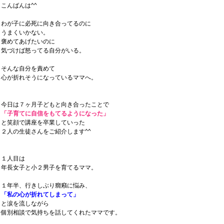
こんばんは^^
わが子に必死に向き合ってるのに
うまくいかない。
褒めてあげたいのに
気づけば怒ってる自分がいる。
そんな自分を責めて
心が折れそうになっているママへ。
今日は７ヶ月子どもと向き合ったことで
「子育てに自信をもてるようになった」
と笑顔で講座を卒業していった
２人の生徒さんをご紹介します^^
１人目は
年長女子と小２男子を育てるママ。
１年半、行きしぶり癇癪に悩み、
「私の心が折れてしまって」
と涙を流しながら
個別相談で気持ちを話してくれたママです。