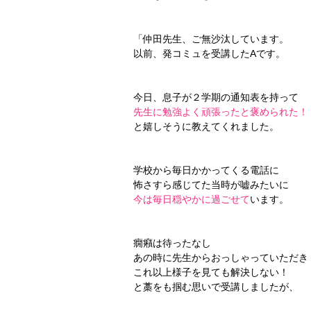
「仲田先生、ご無沙汰しています。
以前、発コミュを受講したAです。
今日、息子が２学期の通知表を持って
先生に勉強よく頑張ったと褒められた！
と嬉しそうに教えてくれました。
学校から毎日かかってくる電話に
怖さすら感じてた当時が嘘みたいに
今は毎日穏やかに過ごせて
います。
癇癪は待ったなし
あの時に先生からおっしゃっていただき
これ以上様子を見ても解決しない！
と藁をも掴む思いで受講しましたが、