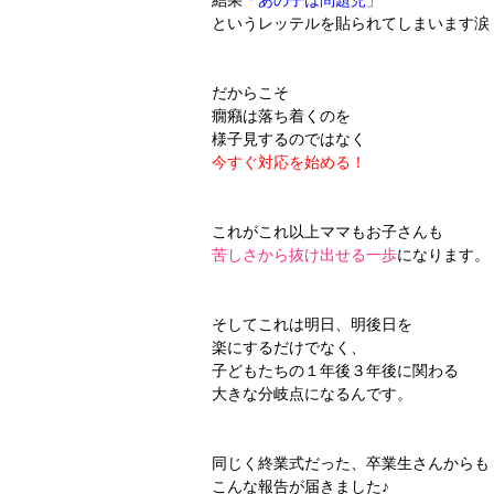
結果
「あの子は問題児」
というレッテルを貼られてしまいます涙
だからこそ
癇癪は落ち着くのを
様子見するのではなく
今すぐ対応を始める！
これがこれ以上ママもお子さんも
苦しさから抜け出せる一歩
になります。
そしてこれは明日、明後日を
楽にするだけでなく、
子どもたちの１年後３年後に関わる
大きな分岐点になるんです。
同じく終業式だった、卒業生さんからも
こんな報告が届きました♪