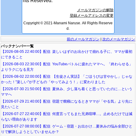
hts Reserved.
メールマガジンの解除
登録メールアドレスの変更
Copyright © 2021-Manami Naruse. All Rights Reserve
d.
前のメールマガジン
|
次のメールマガジン
バックナンバー一覧
【2026-08-05 22:40:00】配信 楽しいはずのお出かけで崩れる子に、ママが最初
にできること
【2026-08-03 22:30:00】配信 YouTubeバトルに疲れたママへ。「終わらせる」
よりラクになる見方
【2026-08-02 22:00:00】配信 【生徒さん実話】「ごほうびは甘やかし」じゃな
かった！"楽しい"が子どもの「やってみよう！」に変わりました
【2026-07-30 21:50:00】配信 夏休み、少し落ち着くと思っていたのに…という
ママへ
【2026-07-29 21:40:00】配信 宿題で癇癪になるときママが「やる気」より先に
見たいこと
【2026-07-27 22:40:00】配信 何度言ってもまた兄弟喧嘩…。止めるだけでは減
らない理由があります
【2026-07-27 08:00:00】配信 ゲーム・宿題・お出かけ…夏休みの悩み全部ひと
りで解決しようとしていませんか？