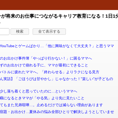
が将来のお仕事につながるキャリア教育になる！1日1
ー
信 夏休み、YouTubeとゲームばかり…「他に興味がなくて大丈夫？」と思うママ
信 夏やすみのお出かけ事件簿「やっぱり行かない！」に困るママへ
信 楽しいはずのお出かけで崩れる子に、ママが最初にできること
 YouTubeバトルに疲れたママへ。「終わらせる」よりラクになる見方
信 【生徒さん実話】「ごほうびは甘やかし」じゃなかった！"楽しい"が子どもの
信 夏休み、少し落ち着くと思っていたのに…というママへ
信 宿題で癇癪になるときママが「やる気」より先に見たいこと
信 何度言ってもまた兄弟喧嘩…。止めるだけでは減らない理由があります
配信 ゲーム・宿題・お出かけ…夏休みの悩み全部ひとりで解決しようとしていませ