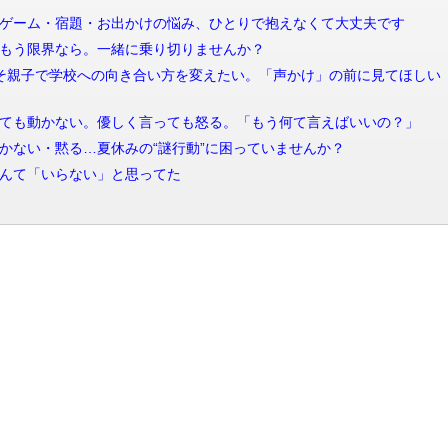
信 夏休みのゲーム・宿題・お出かけの悩み、ひとりで抱えなくて大丈夫です
 夏休み、もう限界なら。一緒に乗り切りませんか？
配信 2学期こそ親子で学校への向き合い方を変えたい。「声かけ」の前に見てほしい
配信 何度言っても動かない。優しく言っても怒る。「もう何て言えばいいの？」
信 怒る・動かない・黙る…夏休みの“謎行動”に困っていませんか？
 夏休みなんて「いらない」と思ってた