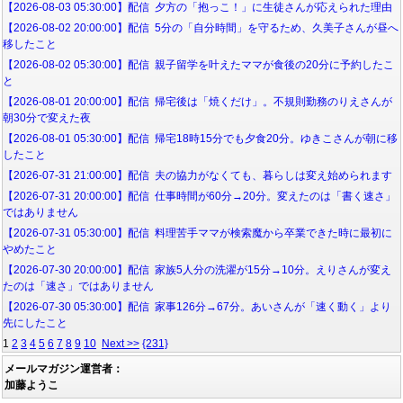
【2026-08-03 05:30:00】配信 夕方の「抱っこ！」に生徒さんが応えられた理由
【2026-08-02 20:00:00】配信 5分の「自分時間」を守るため、久美子さんが昼へ
移したこと
【2026-08-02 05:30:00】配信 親子留学を叶えたママが食後の20分に予約したこ
と
【2026-08-01 20:00:00】配信 帰宅後は「焼くだけ」。不規則勤務のりえさんが
朝30分で変えた夜
【2026-08-01 05:30:00】配信 帰宅18時15分でも夕食20分。ゆきこさんが朝に移
したこと
【2026-07-31 21:00:00】配信 夫の協力がなくても、暮らしは変え始められます
【2026-07-31 20:00:00】配信 仕事時間が60分→20分。変えたのは「書く速さ」
ではありません
【2026-07-31 05:30:00】配信 料理苦手ママが検索魔から卒業できた時に最初に
やめたこと
【2026-07-30 20:00:00】配信 家族5人分の洗濯が15分→10分。えりさんが変え
たのは「速さ」ではありません
【2026-07-30 05:30:00】配信 家事126分→67分。あいさんが「速く動く」より
先にしたこと
1
2
3
4
5
6
7
8
9
10
Next >>
{231}
メールマガジン運営者：
加藤ようこ