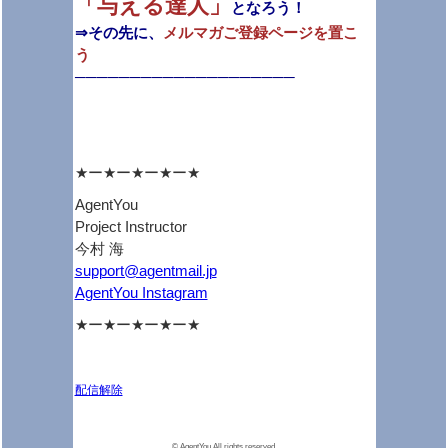
「与える達人」
となろう！
⇒その先に、
メルマガご登録ページを置こ
う
────────────────────
★ー★ー★ー★ー★
AgentYou
Project Instructor
今村 海
support@agentmail.jp
AgentYou Instagram
★ー★ー★ー★ー★
配信解除
メールマガジンの解除
登録メールアドレスの変更
©️ AgentYou All rights reserved.