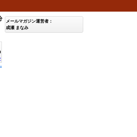
分
メールマガジン運営者：
成瀬 まなみ
0
ン