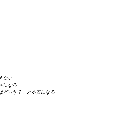
えない
理になる
はどっち？」と不安になる