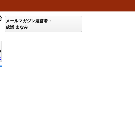
分
メールマガジン運営者：
成瀬 まなみ
0
ン