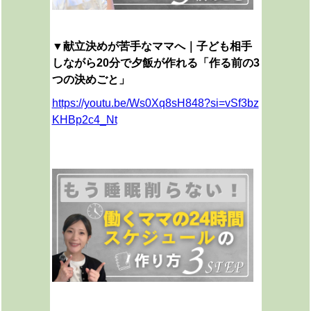
▼
献立決めが苦手なママへ｜子ども相手
しながら20分で夕飯が作れる「作る前の3
つの決めごと」
https://youtu.be/Ws0Xq8sH848?si=vSf3bz
KHBp2c4_Nt