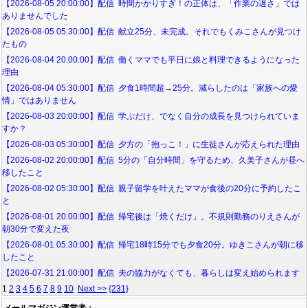
【2026-08-05 20:00:00】配信 時間かかりすぎ！の正体は、「作業の遅さ」では
ありませんでした
【2026-08-05 05:30:00】配信 献立25分、未完成。それでもくみこさんが見つけ
たもの
【2026-08-04 20:00:00】配信 働くママでも平日に娘と料理できるようになった
理由
【2026-08-04 05:30:00】配信 夕食1時間超→25分。減らしたのは「家族への愛
情」ではありません
【2026-08-03 20:00:00】配信 学ぶだけ、でなく自分の成長を見つけられていま
すか？
【2026-08-03 05:30:00】配信 夕方の「抱っこ！」に生徒さんが応えられた理由
【2026-08-02 20:00:00】配信 5分の「自分時間」を守るため、久美子さんが昼へ
移したこと
【2026-08-02 05:30:00】配信 親子留学を叶えたママが食後の20分に予約したこ
と
【2026-08-01 20:00:00】配信 帰宅後は「焼くだけ」。不規則勤務のりえさんが
朝30分で変えた夜
【2026-08-01 05:30:00】配信 帰宅18時15分でも夕食20分。ゆきこさんが朝に移
したこと
【2026-07-31 21:00:00】配信 夫の協力がなくても、暮らしは変え始められます
1
2
3
4
5
6
7
8
9
10
Next >>
{231}
メールマガジン運営者：