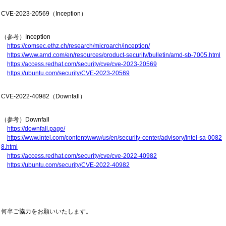
CVE-2023-20569（Inception）
（参考）Inception
h
ttps://comsec.ethz.ch/research/microarch/inception/
https://www.amd.com/en/resources/product-security/bulletin/amd-sb-7005.html
https://access.redhat.com/security/cve/cve-2023-20569
https://ubuntu.com/security/CVE-2023-20569
CVE-2022-40982（Downfall）
（参考）Downfall
https://downfall.page/
https://www.intel.com/content/www/us/en/security-center/advisory/intel-sa-0082
8.html
https://access.redhat.com/security/cve/cve-2022-40982
https://ubuntu.com/security/CVE-2022-40982
何卒ご協力をお願いいたします。