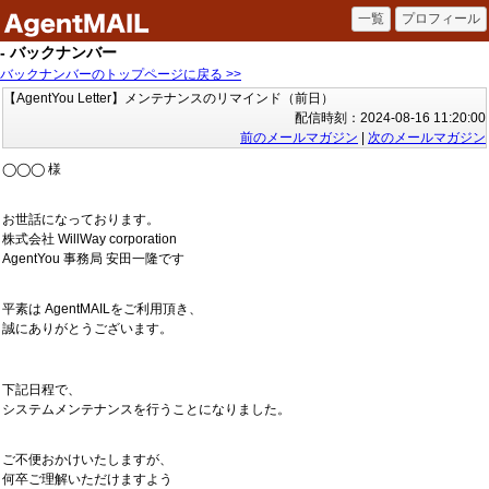
- バックナンバー
バックナンバーのトップページに戻る >>
【AgentYou Letter】メンテナンスのリマインド（前日）
配信時刻：2024-08-16 11:20:00
前のメールマガジン
|
次のメールマガジン
◯◯◯ 様
お世話になっております。
株式会社 WillWay corporation
AgentYou 事務局 安田一隆です
平素は AgentMAILをご利用頂き、
誠にありがとうございます。
下記日程で、
システムメンテナンスを行うことになりました。
ご不便おかけいたしますが、
何卒ご理解いただけますよう