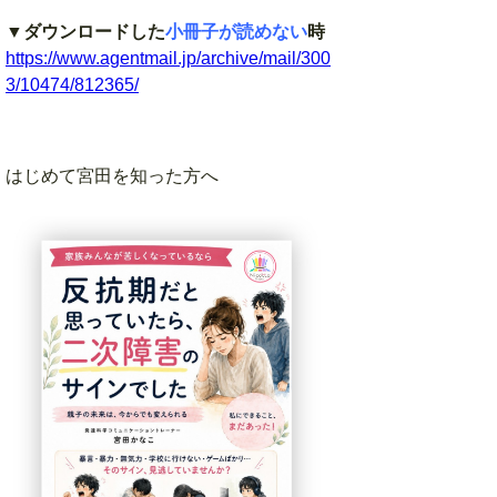
▼
ダウンロードした
小冊子が読めない
時
https://www.agentmail.jp/archive/mail/300
3/10474/812365/
はじめて宮田を知った方へ