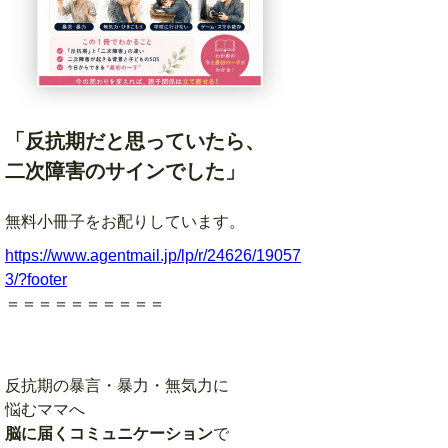
「反抗期だと思っていたら、
二次障害のサインでした」
無料小冊子をお配りしています。
https://www.agentmail.jp/lp/r/24626/19057
3/?footer
＝＝＝＝＝＝＝＝＝＝
反抗期の暴言・暴力・無気力に
悩むママへ
脳に届くコミュニケーション
で