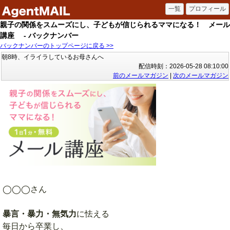
親子の関係をスムーズにし、子どもが信じられるママになる！ メール
講座 - バックナンバー
バックナンバーのトップページに戻る >>
朝8時、イライラしているお母さんへ
配信時刻：2026-05-28 08:10:00
前のメールマガジン
|
次のメールマガジン
◯◯◯さん
暴言・暴力・無気力
に怯える
毎日から卒業し、