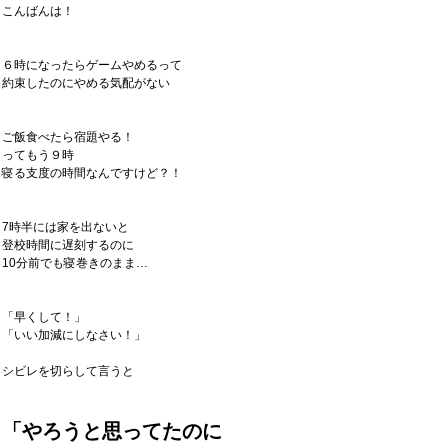
こんばんは！
６時になったらゲームやめるって
約束したのにやめる気配がない
ご飯食べたら宿題やる！
ってもう９時
寝る支度の時間なんですけど？！
7時半には家を出ないと
登校時間に遅刻するのに
10分前でも寝巻きのまま…
「早くして！」
「いい加減にしなさい！」
シビレを切らして言うと
「やろうと思ってたのに