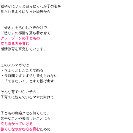
穏やかにサッと自ら動くわが子の姿を
見られるようになった経験から
「好き」を活かした声かけで
「怒り」の感情を落ち着かせて
グレーゾーンの子どもの
立ち直る力を育む
感情教育を研究しています。
このメルマガでは
・ちょっとしたことで怒る
・長時間ぐずぐず切り替えられない
・「できない！」とすぐ投げ出す
そんな育てづらい子の
子育てに悩んでいるママに向けて
子どもの癇癪クセを無くして、
苦手なことや失敗したことにも
立ち向かっていける
強くしなやかな心を育む
ための