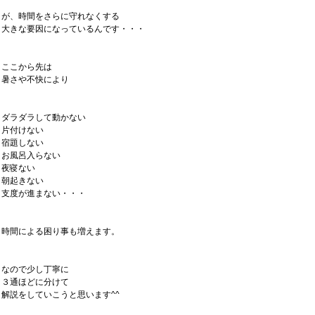
が、時間をさらに守れなくする
大きな要因になっているんです・・・
ここから先は
暑さや不快により
ダラダラして動かない
片付けない
宿題しない
お風呂入らない
夜寝ない
朝起きない
支度が進まない・・・
時間による困り事も増えます。
なので少し丁寧に
３通ほどに分けて
解説をしていこうと思います^^