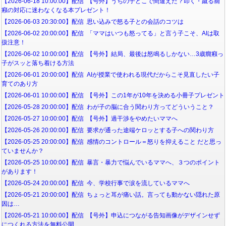
【2026-06-18 10:00:00】配信 【号外】うちの子どこで間違えた？叩く・蹴る癇
癪の対応に迷わなくなる本プレゼント！
【2026-06-03 20:30:00】配信 思い込みで怒る子との会話のコツは
【2026-06-02 20:00:00】配信 「ママはいつも怒ってる」と言う子こそ、AIは取
扱注意！
【2026-06-02 10:00:00】配信 【号外】結局、最後は怒鳴るしかない…3歳癇癪っ
子がスッと落ち着ける方法
【2026-06-01 20:00:00】配信 AIが授業で使われる現代だからこそ見直したい子
育てのあり方
【2026-06-01 10:00:00】配信 【号外】この1年が10年を決める小冊子プレゼント
【2026-05-28 20:00:00】配信 わが子の脳に合う関わり方ってどういうこと？
【2026-05-27 10:00:00】配信 【号外】過干渉をやめたいママへ
【2026-05-26 20:00:00】配信 要求が通った途端ケロッとする子への関わり方
【2026-05-25 20:00:00】配信 感情のコントロール＝怒りを抑えること だと思っ
ていませんか？
【2026-05-25 10:00:00】配信 暴言・暴力で悩んでいるママへ、３つのポイント
があります！
【2026-05-24 20:00:00】配信 今、学校行事で涙を流しているママへ
【2026-05-21 20:00:00】配信 ちょっと耳が痛い話。言っても動かない隠れた原
因は…
【2026-05-21 10:00:00】配信 【号外】申込につながる告知画像がデザインせず
につくれる方法を無料公開