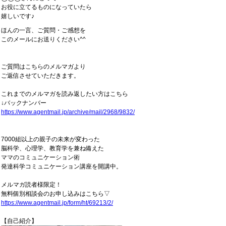
お役に立てるものになっていたら
嬉しいです♪
ほんの一言、ご質問・ご感想を
このメールにお送りください^^
ご質問はこちらのメルマガより
ご返信させていただきます。
これまでのメルマガを読み返したい方はこちら
↓バックナンバー
https://www.agentmail.jp/archive/mail/2968/9832/
7000組以上の親子の未来が変わった
脳科学、心理学、教育学を兼ね備えた
ママのコミュニケーション術
発達科学コミュニケーション講座を開講中。
メルマガ読者様限定！
無料個別相談会のお申し込みはこちら▽
https://www.agentmail.jp/form/ht/69213/2/
【自己紹介】