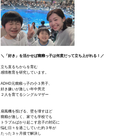
＼「好き」を活かせば癇癪っ子は何度だって立ち上がれる！／
立ち直るちからを育む
感情教育を研究しています。
ADHD元癇癪っ子の小３男子、
好き嫌いが激しい年中男児
２人を育てるシングルマザー
扇風機を投げる、壁を壊すほど
癇癪が激しく、家でも学校でも
トラブルばかり起こす息子の対応に
悩む日々を過ごしていた約３年が
たった３ヶ月後で解決し