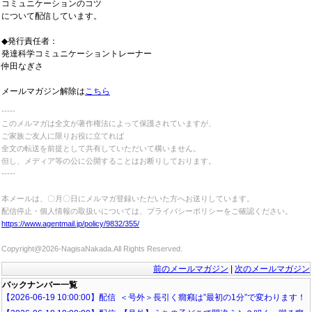
コミュニケーションのコツ
について配信しています。
◆
発
行責任者：
発達科学コミュニケーショントレーナー
仲田なぎさ
メールマガジン解除は
こちら
‐‐‐‐‐
このメルマガは全文が著作権法によって
保護されていますが、
ご家族ご友人に限りお役に立てれば
全文の転送を前提として
共有していただいて構いません。
但し、メディア等の公に公開することは
お断りしております。
‐‐‐‐‐
本メールは、〇月〇日にメルマガ登録いただいた方へお送りしています。
配信停止・個人情報の取扱いについては、プライバシーポリシーをご確認ください。
https://www.agentmail.jp/policy/9832/355/
Copyright@2026-NagisaNakada.All Rights Reserved.
前のメールマガジン
|
次のメールマガジン
バックナンバー一覧
【2026-06-19 10:00:00】配信 ＜号外＞長引く癇癪は”最初の1分”で変わります！