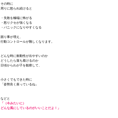
その時に
周りに怒られ続けると
・失敗を極端に怖がる
・怒りクセが強くなる
・パニックになりやすくなる
困り事が増え、
行動コントロールが難しくなります。
どんな時に衝動性が出やすいのか
どうしたら落ち着けるのか
日頃からわが子を観察して、
小さくでもできた時に
「姿勢良く座っているね」
などと
「（今みたいに）
どんな風にしているのがいいことだよ！」