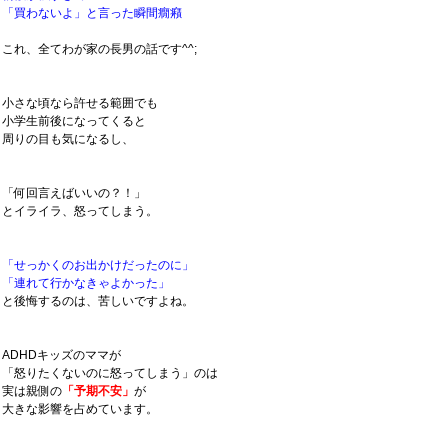
「買わないよ」と言った瞬間癇癪
これ、全てわが家の長男の話です^^;
小さな頃なら許せる範囲でも
小学生前後になってくると
周りの目も気になるし、
「何回言えばいいの？！」
とイライラ、怒ってしまう。
「せっかくのお出かけだったのに」
「連れて行かなきゃよかった」
と後悔するのは、苦しいですよね。
ADHDキッズのママが
「怒りたくないのに怒ってしまう」のは
実は親側の
「予期不安」
が
大きな影響を占めています。