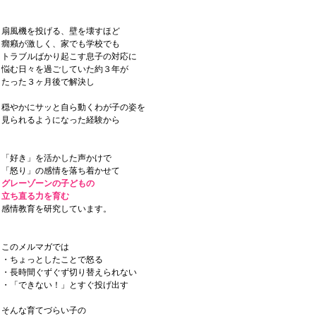
扇風機を投げる、壁を壊すほど
癇癪が激しく、家でも学校でも
トラブルばかり起こす息子の対応に
悩む日々を過ごしていた約３年が
たった３ヶ月後で解決し
穏やかにサッと自ら動くわが子の姿を
見られるようになった経験から
「好き」を活かした声かけで
「怒り」の感情を落ち着かせて
グレーゾーンの子どもの
立ち直る力を育む
感情教育を研究しています。
このメルマガでは
・ちょっとしたことで怒る
・長時間ぐずぐず切り替えられない
・「できない！」とすぐ投げ出す
そんな育てづらい子の