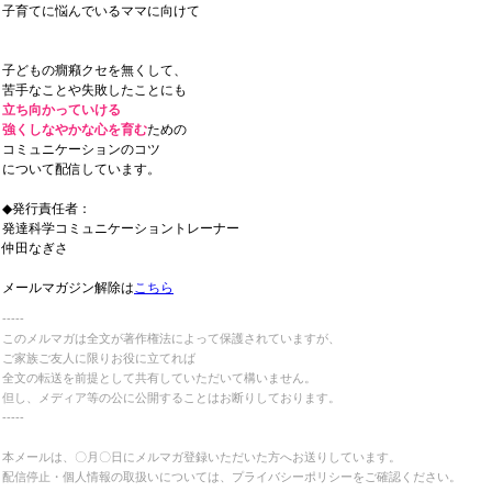
子育てに悩んでいるママに向けて
子どもの癇癪クセを無くして、
苦手なことや失敗したことにも
立ち向かっていける
強くしなやかな心を育む
ための
コミュニケーションのコツ
について配信しています。
◆
発
行責任者：
発達科学コミュニケーショントレーナー
仲田なぎさ
メールマガジン解除は
こちら
‐‐‐‐‐
このメルマガは全文が著作権法によって
保護されていますが、
ご家族ご友人に限りお役に立てれば
全文の転送を前提として
共有していただいて構いません。
但し、メディア等の公に公開することは
お断りしております。
‐‐‐‐‐
本メールは、〇月〇日にメルマガ登録いただいた方へお送りしています。
配信停止・個人情報の取扱いについては、プライバシーポリシーをご確認ください。