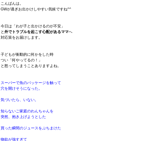
こんばんは。
GWが過ぎお出かけしやすい気候ですね^^
今日は「わが子と出かけるのが不安」
と
外でトラブルを起こす心配があるママ
へ
対応策をお届けします。
子どもが衝動的に何かをした時
つい「何やってるの！」
と怒ってしまうことありますよね。
スーパーで魚のパッケージを触って
穴を開けそうになった。
気づいたら、いない。
知らないご家庭のわんちゃんを
突然、抱き上げようとした
買った瞬間のジュースをぶちまけた
物欲が強すぎて