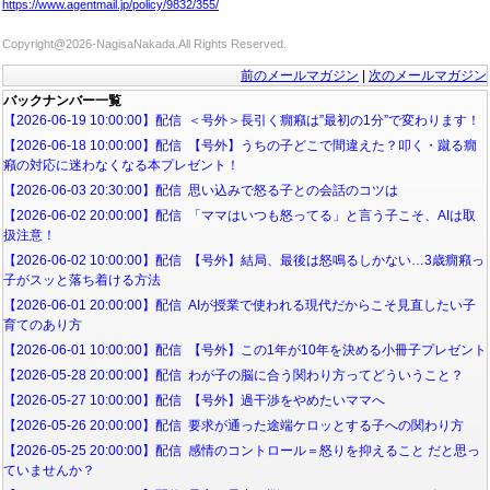
https://www.agentmail.jp/policy/9832/355/
Copyright@2026-NagisaNakada.All Rights Reserved.
前のメールマガジン
|
次のメールマガジン
バックナンバー一覧
【2026-06-19 10:00:00】配信 ＜号外＞長引く癇癪は”最初の1分”で変わります！
【2026-06-18 10:00:00】配信 【号外】うちの子どこで間違えた？叩く・蹴る癇
癪の対応に迷わなくなる本プレゼント！
【2026-06-03 20:30:00】配信 思い込みで怒る子との会話のコツは
【2026-06-02 20:00:00】配信 「ママはいつも怒ってる」と言う子こそ、AIは取
扱注意！
【2026-06-02 10:00:00】配信 【号外】結局、最後は怒鳴るしかない…3歳癇癪っ
子がスッと落ち着ける方法
【2026-06-01 20:00:00】配信 AIが授業で使われる現代だからこそ見直したい子
育てのあり方
【2026-06-01 10:00:00】配信 【号外】この1年が10年を決める小冊子プレゼント
【2026-05-28 20:00:00】配信 わが子の脳に合う関わり方ってどういうこと？
【2026-05-27 10:00:00】配信 【号外】過干渉をやめたいママへ
【2026-05-26 20:00:00】配信 要求が通った途端ケロッとする子への関わり方
【2026-05-25 20:00:00】配信 感情のコントロール＝怒りを抑えること だと思っ
ていませんか？