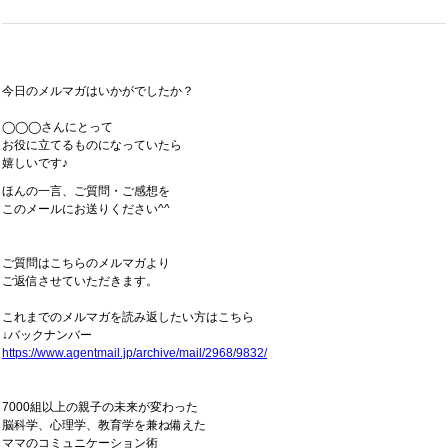
今日のメルマガはいかがでしたか？
◯◯◯さんにとって
お役に立てるものになっていたら
嬉しいです♪
ほんの一言、ご質問・ご感想を
このメールにお送りください^^
ご質問はこちらのメルマガより
ご返信させていただきます。
これまでのメルマガを読み返したい方はこちら
↓バックナンバー
https://www.agentmail.jp/archive/mail/2968/9832/
7000組以上の親子の未来が変わった
脳科学、心理学、教育学を兼ね備えた
ママのコミュニケーション術