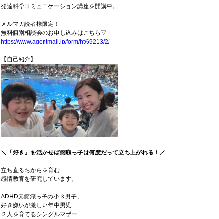
発達科学コミュニケーション講座を開講中。
メルマガ読者様限定！
無料個別相談会のお申し込みはこちら▽
https://www.agentmail.jp/form/ht/69213/2/
【自己紹介】
＼「好き」を活かせば癇癪っ子は何度だって立ち上がれる！／
立ち直るちからを育む
感情教育を研究しています。
ADHD元癇癪っ子の小３男子、
好き嫌いが激しい年中男児
２人を育てるシングルマザー